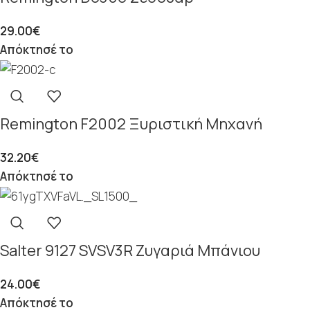
29.00
€
Απόκτησέ το
Remington F2002 Ξυριστική Μηχανή
32.20
€
Απόκτησέ το
Salter 9127 SVSV3R Ζυγαριά Μπάνιου
24.00
€
Απόκτησέ το