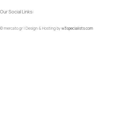
Our Social Links:
Social
Social
© mercato.gr | Design & Hosting by
w3specialists.com
To Top