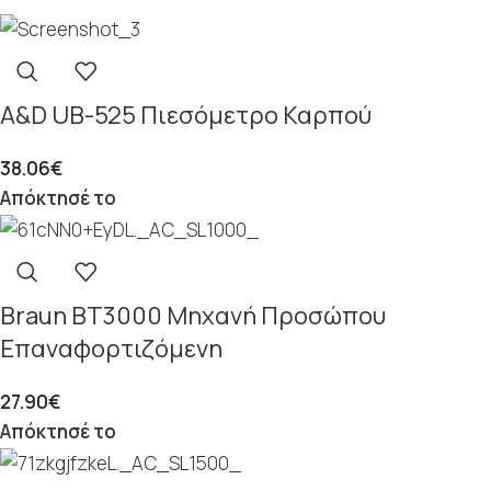
A&D UB-525 Πιεσόμετρο Καρπού
38.06
€
Απόκτησέ το
Braun BT3000 Μηχανή Προσώπου
Επαναφορτιζόμενη
27.90
€
Απόκτησέ το