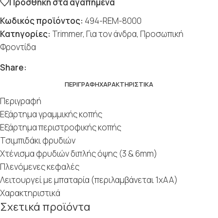
Προσθήκη στα αγαπημένα
Κωδικός προϊόντος:
494-REM-8000
Κατηγορίες:
Trimmer
,
Για τον άνδρα
,
Προσωπική
Φροντίδα
Social
Social
Social
Social
Social
Share:
ΠΕΡΙΓΡΑΦΉ
ΧΑΡΑΚΤΗΡΙΣΤΙΚΆ
Περιγραφή
Εξάρτημα γραμμικής κοπής
Εξάρτημα περιστροφικής κοπής
Τσιμπιδάκι φρυδιών
Χτένισμα φρυδιών διπλής όψης (3 & 6mm)
Πλενόμενες κεφαλές
Λειτουργεί με μπαταρία (περιλαμβάνεται 1xAA)
Χαρακτηριστικά
Σχετικά προϊόντα