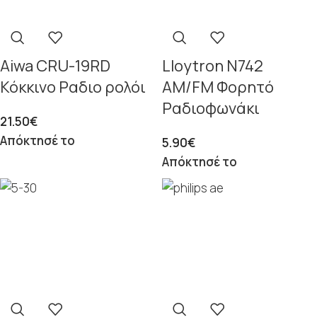
Aiwa CRU-19RD
Lloytron N742
Κόκκινο Ραδιο ρολόι
AM/FM Φορητό
Ραδιοφωνάκι
21.50
€
Απόκτησέ το
5.90
€
Απόκτησέ το