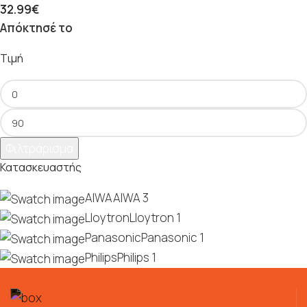
32.99
€
Απόκτησέ το
Τιμή
Φιλτράρισμα
Κατασκευαστής
AIWA
AIWA
3
Lloytron
Lloytron
1
Panasonic
Panasonic
1
Philips
Philips
1