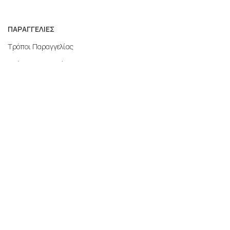
ΠΑΡΑΓΓΕΛΙΕΣ
Τρόποι Παραγγελίας
Τρόποι Αποστολής
Επιστροφές
Εγγυήσεις
Τρόποι Πληρωμής
Ο Λογαριασμός μου
MERCATO.GR
Η εταιρεία μας
Επικοινωνία