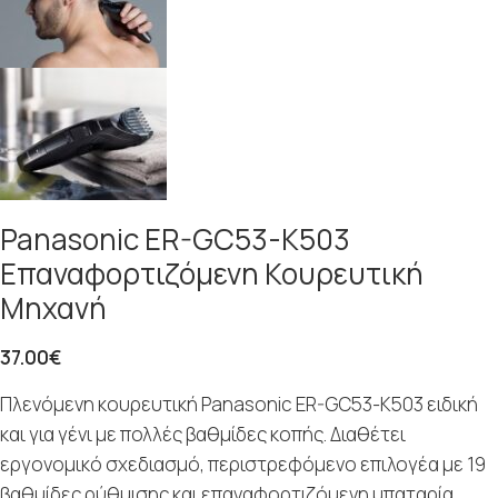
Panasonic ER-GC53-K503
Επαναφορτιζόμενη Κουρευτική
Μηχανή
37.00
€
Πλενόμενη κουρευτική Panasonic ER-GC53-K503 ειδική
και για γένι με πολλές βαθμίδες κοπής. Διαθέτει
εργονομικό σχεδιασμό, περιστρεφόμενο επιλογέα με 19
βαθμίδες ρύθμισης και επαναφορτιζόμενη μπαταρία.