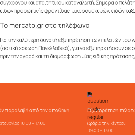
σύγχρονου και απαιτητικού καταναλωτή. Σήμερα ο πελάτης
ειδών προσωπικής φροντίδας, μικροσυσκευών, ειδών ταξιδ
To mercato.gr στο τηλέφωνο
Για την καλύτερη δυνατή εξυπηρέτηση των πελατών του w
(αστική χρέωση Πανελλαδικά), για να εξυπηρετήσουν σε 
πριν την αγορά και τη διαμόρφωση μίας ειδικής πρότασης
ν παραλαβή από την αποθήκη
Εξυπηρέτηση πελατ
ιτουργίας 10:00 – 17:00
Ωράριο τηλ. κέντρου
09:00 – 17:00