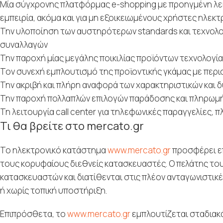
Mία σύγχρονης πλατφόρμας e-shopping με προηγμένη λειτ
εμπειρία, ακόμα και για μη εξοικειωμένους χρήστες ηλεκ
Την υλοποίηση των αυστηρότερων standards και τεχνολο
συναλλαγών
Την παροχή μίας μεγάλης ποικιλίας προϊόντων τεχνολογίας
Τον συνεχή εμπλουτισμό της προϊοντικής γκάμας με περ
Την ακριβή και πλήρη αναφορά των χαρακτηριστικών και 
Την παροχή πολλαπλών επιλογών παράδοσης και πληρωμή
Τη λειτουργία call center για τηλεφωνικές παραγγελίες, 
Τι θα βρείτε στο mercato.gr
Το ηλεκτρονικό κατάστημα
www.mercato.gr
προσφέρει επ
τους κορυφαίους διεθνείς κατασκευαστές. Ο πελάτης του 
κατασκευαστών και διατίθενται στις πλέον ανταγωνιστικές
ή χωρίς τοπική υποστήριξη.
Επιπρόσθετα, το
www.mercato.gr
εμπλουτίζεται σταδιακά