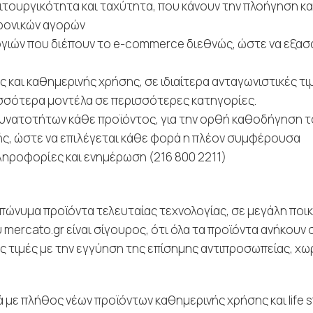
ουργικότητα και ταχύτητα, που κάνουν την πλοήγηση και
τρονικών αγορών
γιών που διέπουν το e-commerce διεθνώς, ώστε να εξασ
 και καθημερινής χρήσης, σε ιδιαίτερα ανταγωνιστικές τι
ισσότερα μοντέλα σε περισσότερες κατηγορίες.
δυνατοτήτων κάθε προϊόντος, για την ορθή καθοδήγηση τ
ς, ώστε να επιλέγεται κάθε φορά η πλέον συμφέρουσα
πληροφορίες και ενημέρωση (216 800 2211)
ώνυμα προϊόντα τελευταίας τεχνολογίας, σε μεγάλη ποικ
mercato.gr είναι σίγουρος, ότι όλα τα προϊόντα ανήκουν 
 τιμές με την εγγύηση της επίσημης αντιπροσωπείας, χωρί
 με πλήθος νέων προϊόντων καθημερινής χρήσης και life s