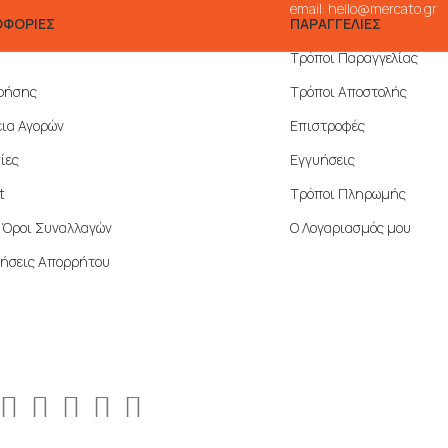
email:
hello@mercato.gr
ΦΟΡΙΕΣ
ΠΑΡΑΓΓΕΛΙΕΣ
Τρόποι Παραγγελίας
ρήσης
Τρόποι Αποστολής
ια Αγορών
Επιστροφές
ίες
Εγγυήσεις
t
Τρόποι Πληρωμής
ί Όροι Συναλλαγών
Ο Λογαριασμός μου
ήσεις Απορρήτου