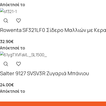
Απόκτησέ το
Rowenta SF321LF0 Σίδερο Μαλλιών με Κερα
32.90
€
Απόκτησέ το
Salter 9127 SVSV3R Ζυγαριά Μπάνιου
24.00
€
Απόκτησέ το