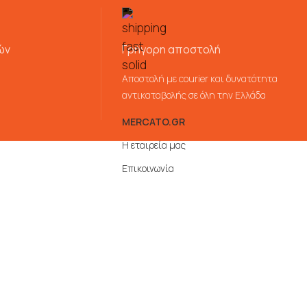
ών
Γρήγορη αποστολή
Αποστολή με courier και δυνατότητα
αντικαταβολής σε όλη την Ελλάδα
MERCATO.GR
Η εταιρεία μας
Επικοινωνία