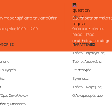
ν παραλαβή από την αποθήκη
Εξυπηρέτηση πελατ
ιτουργίας 10:00 – 17:00
Ωράριο τηλ. κέντρου
09:00 – 17:00
email:
hello@mercato.gr
ΦΟΡΙΕΣ
ΠΑΡΑΓΓΕΛΙΕΣ
Τρόποι Παραγγελίας
ρήσης
Τρόποι Αποστολής
ια Αγορών
Επιστροφές
ίες
Εγγυήσεις
t
Τρόποι Πληρωμής
ί Όροι Συναλλαγών
Ο Λογαριασμός μου
ήσεις Απορρήτου