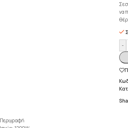
Σεσ
να 
θέρ
-
Π
Κωδ
Κατ
Sha
Περιγραφή