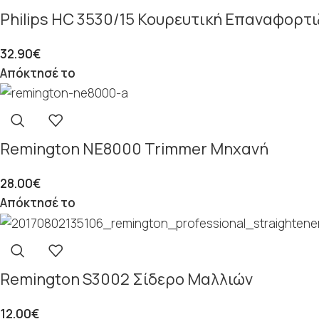
Philips ΗC 3530/15 Κουρευτική Επαναφορτ
32.90
€
Απόκτησέ το
Remington NE8000 Trimmer Μηχανή
28.00
€
Απόκτησέ το
Remington S3002 Σίδερο Μαλλιών
12.00
€