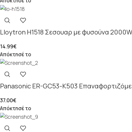
Απόκτησέ το
Lloytron H1518 Σεσουαρ με φυσούνα 2000
14.99
€
Απόκτησέ το
Panasonic ER-GC53-K503 Επαναφορτιζόμε
37.00
€
Απόκτησέ το