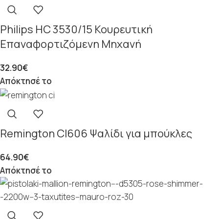
Philips ΗC 3530/15 Κουρευτική
Επαναφορτιζόμενη Μηχανή
32.90
€
Απόκτησέ το
Remington CI606 Ψαλίδι για μπούκλες
64.90
€
Απόκτησέ το