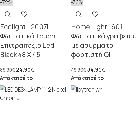
-72%
-30%
Ecolight L2007L
Home Light 1601
Φωτιστικό Touch
Φωτιστικό γραφείου
Επιτραπέζιο Led
με ασύρματο
Black 48 Χ 45
φορτιστή QI
24.90
€
34.90
€
89.90
€
49.90
€
Απόκτησέ το
Απόκτησέ το