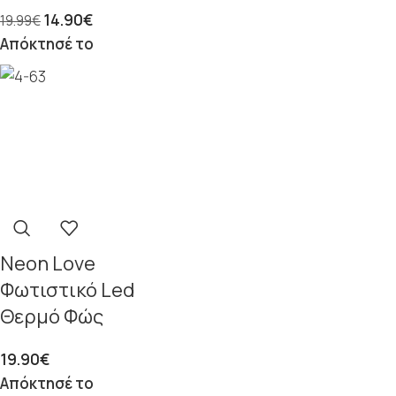
14.90
€
19.99
€
Απόκτησέ το
Neon Love
Φωτιστικό Led
Θερμό Φώς
19.90
€
Απόκτησέ το