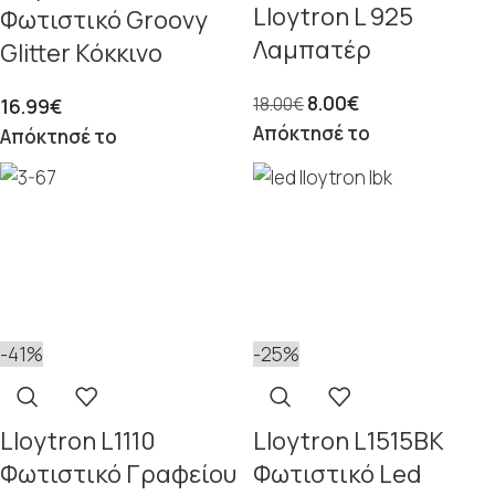
Lloytron L 925
Φωτιστικό Groovy
Λαμπατέρ
Glitter Κόκκινο
8.00
€
18.00
€
16.99
€
Απόκτησέ το
Απόκτησέ το
-41%
-25%
Lloytron L1110
Lloytron L1515BK
Φωτιστικό Γραφείου
Φωτιστικό Led