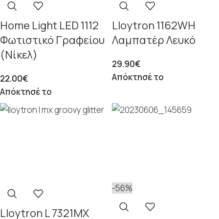
Home Light LED 1112
Lloytron 1162WH
Φωτιστικό Γραφείου
Λαμπατέρ Λευκό
(Νίκελ)
29.90
€
Απόκτησέ το
22.00
€
Απόκτησέ το
-56%
Lloytron L 7321MX