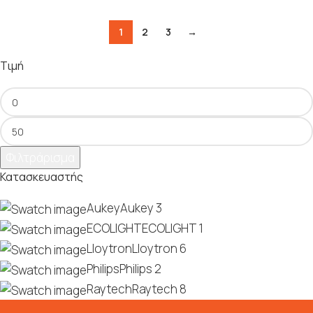
1
2
3
→
Τιμή
Φιλτράρισμα
Κατασκευαστής
Aukey
Aukey
3
ECOLIGHT
ECOLIGHT
1
Lloytron
Lloytron
6
Philips
Philips
2
Raytech
Raytech
8