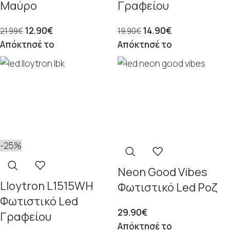
Μαύρο
Γραφείου
12.90
€
14.90
€
21.99
€
19.90
€
Απόκτησέ το
Απόκτησέ το
-25%
Neon Good Vibes
Lloytron L1515WH
Φωτιστικό Led Ροζ
Φωτιστικό Led
29.90
€
Γραφείου
Απόκτησέ το