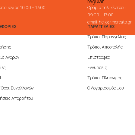
ιτουργίας 10:00 – 17:00
Ωράριο τηλ. κέντρου
09:00 – 17:00
email:
hello@mercato.gr
ΦΟΡΙΕΣ
ΠΑΡΑΓΓΕΛΙΕΣ
Τρόποι Παραγγελίας
ρήσης
Τρόποι Αποστολής
ια Αγορών
Επιστροφές
ίες
Εγγυήσεις
t
Τρόποι Πληρωμής
ί Όροι Συναλλαγών
Ο Λογαριασμός μου
ήσεις Απορρήτου