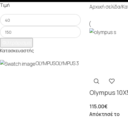
Τιμή
Αρχική σελίδα
/
Κα
Φιλτράρισμα
Κατασκευαστής
OLYMPUS
OLYMPUS
3
Olympus 10X5
115.00
€
Απόκτησέ το