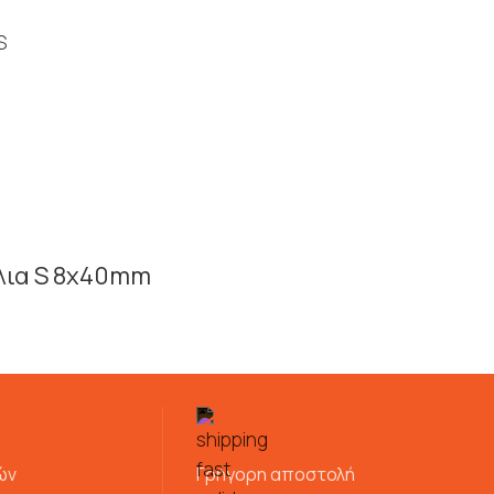
λια S 8x40mm
ών
Γρήγορη αποστολή