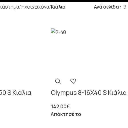
τάστημα
/
Ήχος/Εικόνα
/
Κιάλια
Ανά σελίδα
9
0 S Κιάλια
Olympus 8-16X40 S Κιάλια
142.00
€
Απόκτησέ το