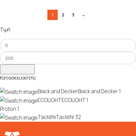
1
2
3
→
Τιμή
Φιλτράρισμα
Κατασκευαστής
Black and Decker
Black and Decker
1
ECOLIGHT
ECOLIGHT
1
Proton
1
Tacklife
Tacklife
32