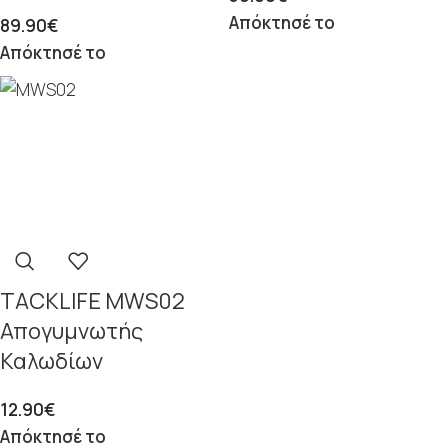
Απόκτησέ το
89.90
€
Απόκτησέ το
TACKLIFE MWS02
Απογυμνωτής
Καλωδίων
12.90
€
Απόκτησέ το