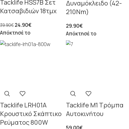
Tacklife HSS7B Σετ
Δυναμόκλειδο (42-
Κατσαβιδιών 18τμχ
210Nm)
24.90
€
39.90
€
29.90
€
Απόκτησέ το
Απόκτησέ το
Tacklife LRH01A
Tacklife M1 Τρόμπα
Κρουστικό Σκάπτικο
Αυτοκινήτου
Ρεύματος 800W
59.00
€