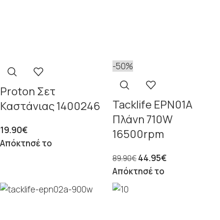
-50%
Proton Σετ
Tacklife EPN01A
Καστάνιας 1400246
Πλάνη 710W
19.90
€
16500rpm
Απόκτησέ το
44.95
€
89.90
€
Απόκτησέ το