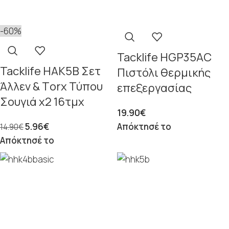
-60%
Tacklife HGP35AC
Tacklife HAK5B Σετ
Πιστόλι θερμικής
Άλλεν & Τorx Τύπου
επεξεργασίας
Σουγιά x2 16τμχ
19.90
€
5.96
€
Απόκτησέ το
14.90
€
Απόκτησέ το