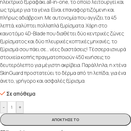
ηλεκτρικό ξυραφάκι all-in-one, το οποίο λειτουργεί και
ως τρίμερ για τα γένια. Είναι επαναφορτιζόμενη και
πλήρως αδιάβροχη. Με αυτονομία που αγγίζει τα 45
λεπτά, καλύπτει πολλαπλά ξυρίσματα. Χάρη στο
καινοτόμο 4D-Blade που διαθέτει δύο κεντρικές ζώνες
ξυρίσματος και δύο πλευρικές κοπτικές μηχανές, το
ξύρισμά σου πάει σε… νέες διαστάσεις! Τέσσερα ισχυρά
στοιχεία κοπής πραγματοποιούν 450 κινήσεις το
δευτερόλεπτο για μέγιστη ακρίβεια. Παράλληλα, η χτένα
SkinGuard προστατεύει το δέρμα από τη λεπίδα, για ένα
άνετο, γρήγορο και ασφαλές ξύρισμα.
Σε απόθεμα
-
+
ΑΠΌΚΤΗΣΈ ΤΟ