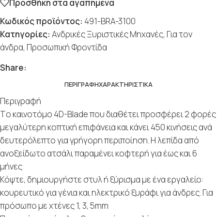
Προσθήκη στα αγαπημένα
Κωδικός προϊόντος:
491-BRA-3100
Κατηγορίες:
Ανδρικές Ξυριστικές Μηχανές
,
Για τον
άνδρα
,
Προσωπική Φροντίδα
Share:
ΠΕΡΙΓΡΑΦΉ
ΧΑΡΑΚΤΗΡΙΣΤΙΚΆ
Περιγραφή
Tο καινοτόμο 4D-Blade που διαθέτει προσφέρει 2 φορές
μεγαλύτερη κοπτική επιφάνεια
και κάνει 450 κινήσεις ανά
δευτερόλεπτο για γρήγορη περιποίηση. Η λεπίδα από
ανοξείδωτο ατσάλι παραμένει κοφτερή για έως και 6
μήνες
Κόψτε, δημιουργήστε στυλ ή ξύρισμα με ένα εργαλείο:
κουρευτικό για γένια και ηλεκτρικό ξυράφι για άνδρες. Για
πρόσωπο με χτένες 1, 3, 5mm