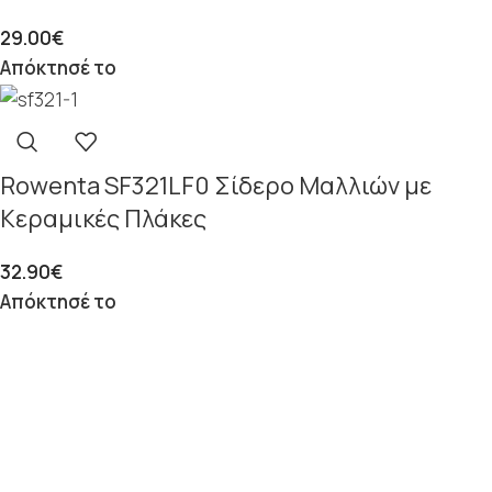
29.00
€
Απόκτησέ το
Rowenta SF321LF0 Σίδερο Μαλλιών με
Κεραμικές Πλάκες
32.90
€
Απόκτησέ το