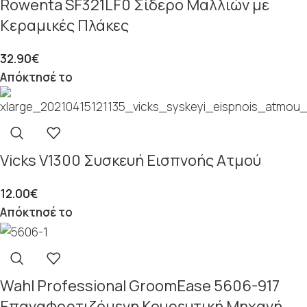
Rowenta SF321LF0 Σίδερο Μαλλιών με
Κεραμικές Πλάκες
32.90
€
Απόκτησέ το
Vicks V1300 Συσκευή Εισπνοής Ατμού
12.00
€
Απόκτησέ το
Wahl Professional GroomEase 5606-917
Επαναφορτιζόμενη Κουρευτική Μηχανή