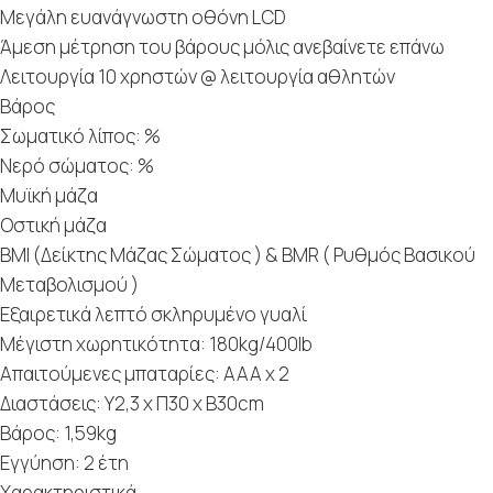
Μεγάλη ευανάγνωστη οθόνη LCD
Άμεση μέτρηση του βάρους μόλις ανεβαίνετε επάνω
Λειτουργία 10 χρηστών @ λειτουργία αθλητών
Βάρος
Σωματικό λίπος: %
Νερό σώματος: %
Μυϊκή μάζα
Οστική μάζα
BMI (Δείκτης Μάζας Σώματος ) & BMR ( Ρυθμός Βασικού
Μεταβολισμού )
Εξαιρετικά λεπτό σκληρυμένο γυαλί
Μέγιστη χωρητικότητα: 180kg/400lb
Απαιτούμενες μπαταρίες: AAA x 2
Διαστάσεις: Υ2,3 x Π30 x Β30cm
Βάρος: 1,59kg
Εγγύηση: 2 έτη
Χαρακτηριστικά