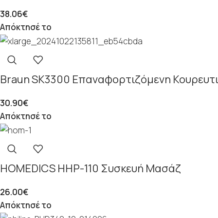
38.06
€
Απόκτησέ το
Braun SK3300 Επαναφορτιζόμενη Κουρευτ
30.90
€
Απόκτησέ το
HOMEDICS HHP-110 Συσκευή Μασάζ
26.00
€
Απόκτησέ το