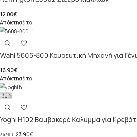
12.00
€
Απόκτησέ το
Wahl 5606-800 Κουρευτική Μηχανή για Γένια
16.90
€
Απόκτησέ το
-32%
Yoghi H102 Βαμβακερό Κάλυμμα για Κρεβά
23.90
€
34.90
€