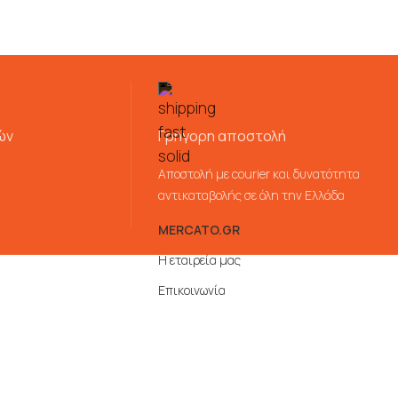
ών
Γρήγορη αποστολή
Αποστολή με courier και δυνατότητα
αντικαταβολής σε όλη την Ελλάδα
MERCATO.GR
Η εταιρεία μας
Επικοινωνία