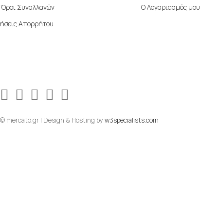
ί Όροι Συναλλαγών
Ο Λογαριασμός μου
ήσεις Απορρήτου
© mercato.gr | Design & Hosting by
w3specialists.com