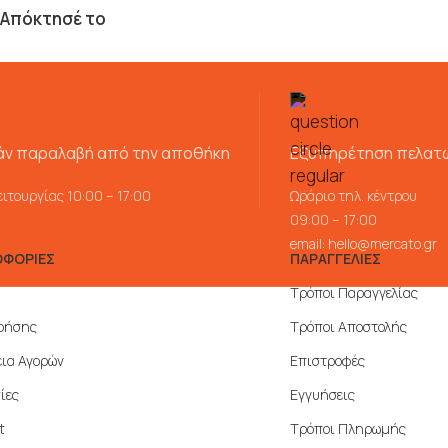
Απόκτησέ το
ν παραλαβή από την αποθήκη
Εξυπηρέτηση πελατ
ιτουργίας 10:00 – 17:00
Ωράριο τηλ. κέντρου
09:00 – 17:00
email:
hello@mercato.gr
ΦΟΡΙΕΣ
ΠΑΡΑΓΓΕΛΙΕΣ
Τρόποι Παραγγελίας
ρήσης
Τρόποι Αποστολής
ια Αγορών
Επιστροφές
ίες
Εγγυήσεις
t
Τρόποι Πληρωμής