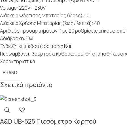
Τύπος Μπαταρίας: Επαναφορτιζόμενη Ni-MH
Voltage: 220V – 230V
Διάρκεια Φόρτισης Μπαταρίας (ώρες): 10
Διάρκεια Χρήσης Μπαταρίας (έως / λεπτά): 40
Αριθμός προσαρτημάτων: 1 με 20 ρυθμίσεις μήκους, από 
Αδιάβροχη: Όχι
Ένδειξη επιπέδου φόρτισης: Ναι
Περιλαμβάνει: βουρτσάκι καθαρισμού, θήκη αποθήκευση
Χαρακτηριστικά
BRAND
Σχετικά προϊόντα
A&D UB-525 Πιεσόμετρο Καρπού