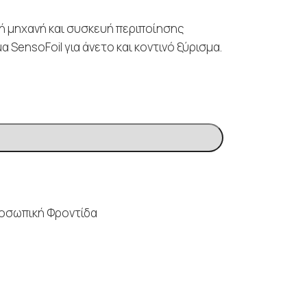
ική μηχανή και συσκευή περιποίησης
α SensoFoil για άνετο και κοντινό ξύρισμα.
οσωπική Φροντίδα