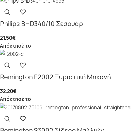
Philips BHD340/10 Σεσουάρ
21.50
€
Απόκτησέ το
Remington F2002 Ξυριστική Μηχανή
32.20
€
Απόκτησέ το
Remington S3002 Σίδερο Μαλλιών