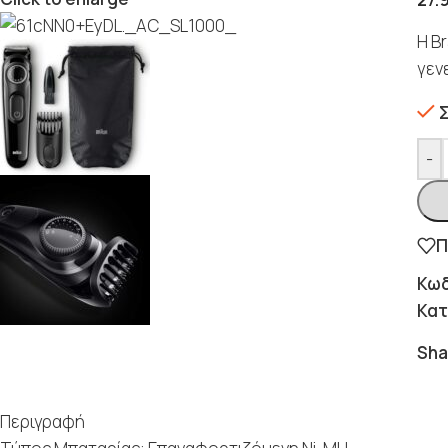
Η B
γεν
-
Π
Κωδ
Κατ
Sha
Περιγραφή