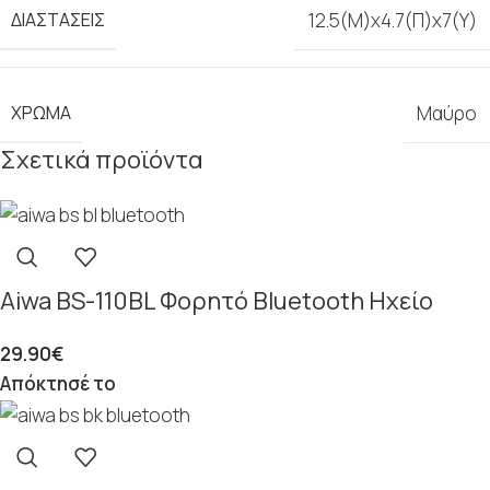
ΔΙΑΣΤΆΣΕΙΣ
12.5(Μ)x4.7(Π)x7(Υ)
ΧΡΏΜΑ
Μαύρο
Σχετικά προϊόντα
Aiwa BS-110BL Φορητό Bluetooth Ηχείο
29.90
€
Απόκτησέ το