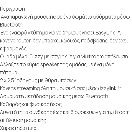
Περιγραφή
Αναπαραγωγή μουσικής σε ένα δωμάτιο ασύρματα μέσω
Bluetooth
Ένα ελαφρύ χτύπημα για να δημιουργήσει EasyLink ™,
κανένα router, δεν υπάρχει κωδικός πρόσβασης, δεν έχει
εφαρμογές
Ομάδα μέχρι 5 Izzy με izzylink ™ για Multiroom απόλαυση
Αλλάξτε το κύριο speaker της ομάδας με ένα μόνο
πάτημα
2 x 2.5 “οδηγούς με θύρα μπάσων
Κάνετε streaming όλη τη μουσική σας μέσω izzylink ™
Ασύρματη μετάδοση μουσικής μέσω Bluetooth
Καθαρός και φυσικός ήχος
Δυνατότητα σύνδεσης έως και 5 συσκευών για multiroom
απόλαυση μουσικής
Χαρακτηριστικά