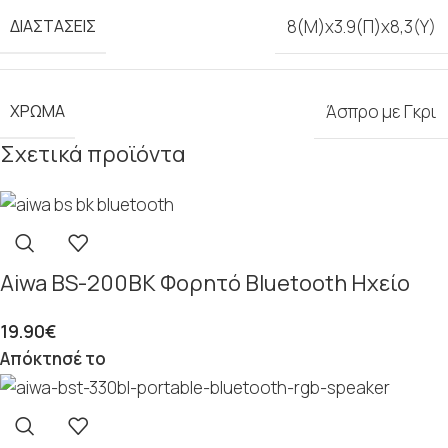
ΔΙΑΣΤΆΣΕΙΣ
8(Μ)x3.9(Π)x8,3(Y)
ΧΡΏΜΑ
Άσπρο με Γκρι
Σχετικά προϊόντα
Aiwa BS-200BK Φορητό Bluetooth Ηχείο
19.90
€
Απόκτησέ το