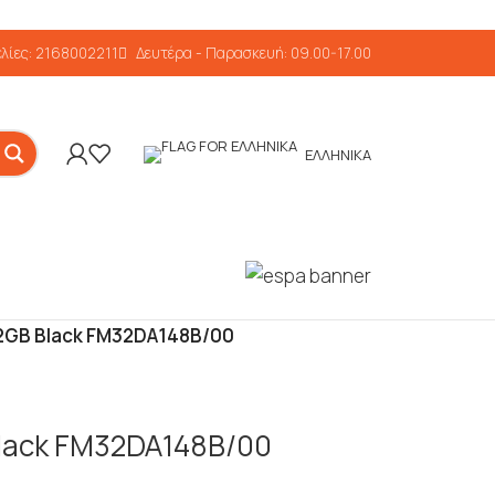
λίες: 2168002211
Δευτέρα - Παρασκευή: 09.00-17.00
ΕΛΛΗΝΙΚΆ
B 32GB Black FM32DA148B/00
B Black FM32DA148B/00