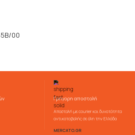
165B/00
ών
Γρήγορη αποστολή
Αποστολή με courier και δυνατότητα
αντικαταβολής σε όλη την Ελλάδα
MERCATO.GR