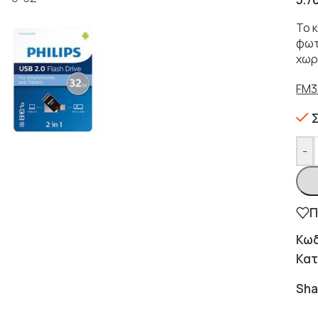
Το κ
φωτ
χωρ
FM3
-
Π
Κωδ
Κατ
Sha