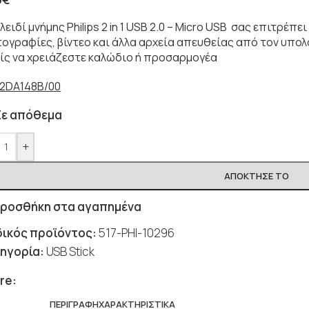
λειδί μνήμης Philips 2 in 1 USB 2.0 – Micro USB σας επιτρέπ
ογραφίες, βίντεο και άλλα αρχεία απευθείας από τον υπολογ
ίς να χρειάζεστε καλώδιο ή προσαρμογέα
2DA148B/00
Σε απόθεμα
+
ΑΠΌΚΤΗΣΈ ΤΟ
ροσθήκη στα αγαπημένα
ικός προϊόντος:
517-PHI-10296
ηγορία:
USB Stick
re:
ΠΕΡΙΓΡΑΦΉ
ΧΑΡΑΚΤΗΡΙΣΤΙΚΆ