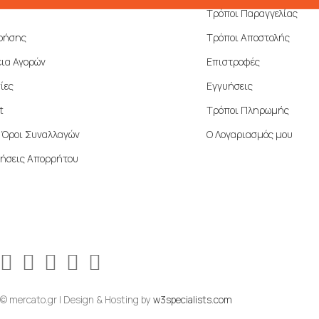
Τρόποι Παραγγελίας
ρήσης
Τρόποι Αποστολής
ια Αγορών
Επιστροφές
ίες
Εγγυήσεις
t
Τρόποι Πληρωμής
ί Όροι Συναλλαγών
Ο Λογαριασμός μου
ήσεις Απορρήτου
© mercato.gr | Design & Hosting by
w3specialists.com