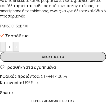
να αποθηκεύετε και να μοιράζεστε φωτογραφίες, βίντεο
και άλλα αρχεία απευθείας από τον υπολογιστή σας, το
smartphone ή το tablet σας, χωρίς να χρειάζεστε καλώδιο ή
προσαρμογέα
FM16DC152B/00
Σε απόθεμα
-
+
ΑΠΌΚΤΗΣΈ ΤΟ
Προσθήκη στα αγαπημένα
Κωδικός προϊόντος:
517-PHI-10654
Κατηγορία:
USB Stick
Share:
ΠΕΡΙΓΡΑΦΉ
ΧΑΡΑΚΤΗΡΙΣΤΙΚΆ