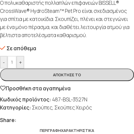
Ο πολυκαθαριστής πολλαπλών επιφανειών BISSELL®
CrossWave® HydroSteam™ Pet Pro είναι σχεδιασμένος
για σπίτια με κατοικίδια. Σκουπίζει, πλένει και στεγνώνει
με ένα μόνο πέρασμα, και διαθέτει λειτουργία ατμού για
βέλτιστα αποτελέσματα καθαρισμού.
Σε απόθεμα
-
+
ΑΠΌΚΤΗΣΈ ΤΟ
Προσθήκη στα αγαπημένα
Κωδικός προϊόντος:
487-BSL-3527N
Κατηγορίες:
Σκούπες
,
Σκούπες Χειρός
Share:
ΠΕΡΙΓΡΑΦΉ
ΧΑΡΑΚΤΗΡΙΣΤΙΚΆ