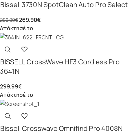
Bissell 3730N SpotClean Auto Pro Select
269.90
€
299.00
€
Απόκτησέ το
BISSELL CrossWave HF3 Cordless Pro
3641N
299.99
€
Απόκτησέ το
Bissell Crosswave Omnifind Pro 4008N