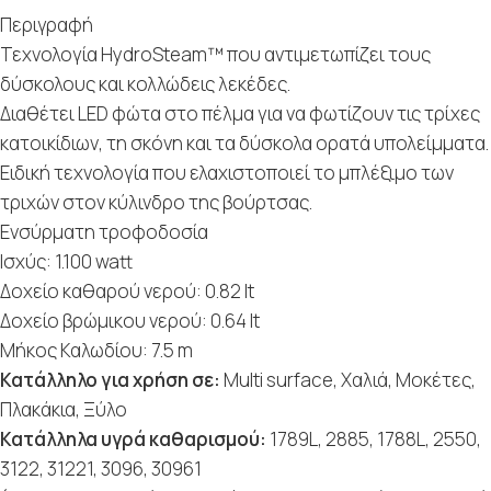
Περιγραφή
Τεχνολογία HydroSteam™ που αντιμετωπίζει τους
δύσκολους και κολλώδεις λεκέδες.
Διαθέτει LED φώτα στο πέλμα για να φωτίζουν τις τρίχες
κατοικίδιων, τη σκόνη και τα δύσκολα ορατά υπολείμματα.
Ειδική τεχνολογία που ελαχιστοποιεί το μπλέξιμο των
τριχών στον κύλινδρο της βούρτσας.
Ενσύρματη τροφοδοσία
Ισχύς: 1.100 watt
Δοχείο καθαρού νερού: 0.82 lt
Δοχείο βρώμικου νερού: 0.64 lt
Μήκος Καλωδίου: 7.5 m
Κατάλληλο για χρήση σε:
Multi surface, Χαλιά, Μοκέτες,
Πλακάκια, Ξύλο
Κατάλληλα υγρά καθαρισμού:
1789L, 2885, 1788L, 2550,
3122, 31221, 3096, 30961