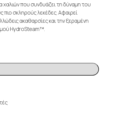
μα χαλιών που συνδυάζει τη δύναμη του
ς πιο σκληρούς λεκέδες. Αφαιρεί
ολλώδεις ακαθαρσίες και την ξεραμένη
ατμού HydroSteam™.
τές