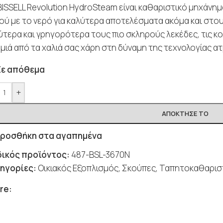
BISSELL Revolution HydroSteam είναι καθαριστικό μηχάνη
ού με το νερό για καλύτερα αποτελέσματα ακόμα και στου
ύτερα και γρηγορότερα τους πιο σκληρούς λεκέδες, τις κ
μιά από τα χαλιά σας χάρη στη δύναμη της τεχνολογίας 
Σε απόθεμα
+
ΑΠΌΚΤΗΣΈ ΤΟ
ροσθήκη στα αγαπημένα
ικός προϊόντος:
487-BSL-3670N
ηγορίες:
Οικιακός Εξοπλισμός
,
Σκούπες
,
Ταπητοκαθαρισ
re: