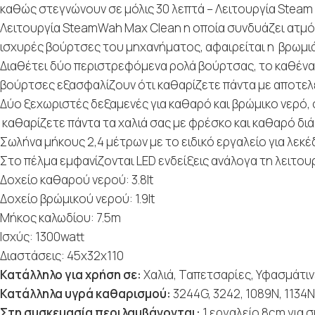
καθώς στεγνώνουν σε μόλις 30 λεπτά – Λειτουργία Steam 
Λειτουργία SteamWah Max Clean η οποία συνδυάζει ατμό, 
ισχυρές βούρτσες του μηχανήματος, αφαιρείται η βρωμι
Διαθέτει δύο περιστρεφόμενα ρολά βούρτσας, το καθένα μ
βούρτσες εξασφαλίζουν ότι καθαρίζετε πάντα με αποτελ
Δύο ξεχωριστές δεξαμενές για καθαρό και βρώμικο νερό, 
καθαρίζετε πάντα τα χαλιά σας με φρέσκο και καθαρό δι
Σωλήνα μήκους 2,4 μέτρων με το ειδικό εργαλείο για λε
Στο πέλμα εμφανίζονται LED ενδείξεις ανάλογα τη λειτουρ
Δοχείο καθαρού νερού: 3.8lt
Δοχείο βρώμικού νερού: 1.9lt
Μήκος καλωδίου: 7.5m
Ισχύς: 1300watt
Διαστάσεις: 45x32x110
Κατάλληλο για χρήση σε:
Χαλιά, Ταπετσαρίες, Υφασμάτιν
Κατάλληλα υγρά καθαρισμού:
3244G, 3242, 1089N, 1134N
Στη συσκευασία περιλαμβάνονται:
1 εργαλείο 8cm για σ