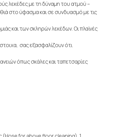
ρούς λεκέδες με τη δύναμη του ατμού –
αθιά στο ύφασμα και σε συνδυασμό με τις
ιάς και των σκληρών λεκέδων. Οι πλαϊνές
τίστοιχα, σας εξασφαλίζουν ότι
φανειών όπως σκάλες και ταπετσαρίες
(Ηose for above floor cleaning), 1