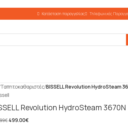
Κατάσταση παραγγελίας
Τηλεφωνικές Παραγγε
/
Ταπητοκαθαριστές
/
BISSELL Revolution HydroSteam 3
SSELL Revolution HydroSteam 3670N
499.00
€
.99
€