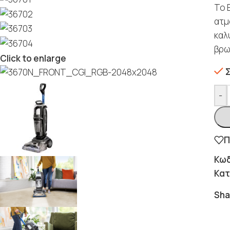
To 
ατμ
καλ
βρω
Click to enlarge
-
Π
Κωδ
Κατ
Sha