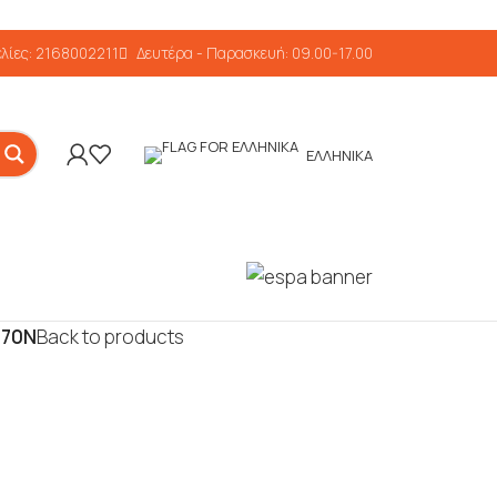
λίες: 2168002211
Δευτέρα - Παρασκευή: 09.00-17.00
ΕΛΛΗΝΙΚΆ
670N
Back to products