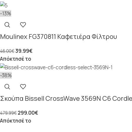
-13%
Moulinex FG370811 Καφετιέρα Φίλτρου
39.99
€
46.00
€
Απόκτησέ το
-38%
Σκούπα Bissell CrossWave 3569N C6 Cordle
299.00
€
479.99
€
Απόκτησέ το