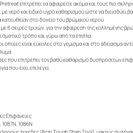
Pretreat επιτρέπει να αφαιρείτε ακόμα και τους πιο σκλη
με νερό και ειδικό υγρό καθαρισμού ώστε να διεισδύει β
ά κατευθείαν στο δοχείο του βρώμικού νερού
ε 6 σειρές τριχών, για την αφαίρεση της κολλημένης βρωμ
εσματικό τρόπο και γύρω από τα έπιπλα
οι οποίες είναι εύκολες στο γέμισμα και στο άδειασμα αν
άλυμα
κέδες που επιτρέπει τον βαθύ καθαρισμό δυσπρόσιτων επι
γία που έχει επιλεγεί
ες Επιφάνειες
, 1087N, 1086N
κληρούς λεκέδες (8cm Tough Stain Tool), μακρύς σωλήνας 