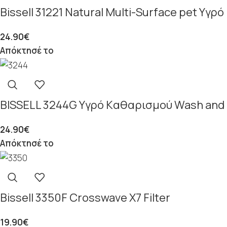
Bissell 31221 Natural Multi-Surface pet Yγ
24.90
€
Απόκτησέ το
BISSELL 3244G Yγρό Kαθαρισμού Wash and R
24.90
€
Απόκτησέ το
Bissell 3350F Crosswave X7 Filter
19.90
€