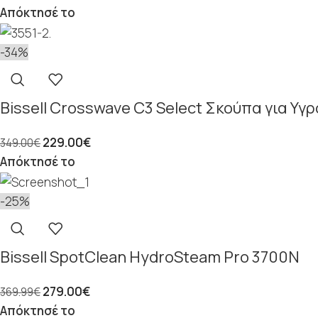
Απόκτησέ το
-34%
Bissell Crosswave C3 Select Σκούπα για Υγ
229.00
€
349.00
€
Απόκτησέ το
-25%
Bissell SpotClean HydroSteam Pro 3700N
279.00
€
369.99
€
Απόκτησέ το