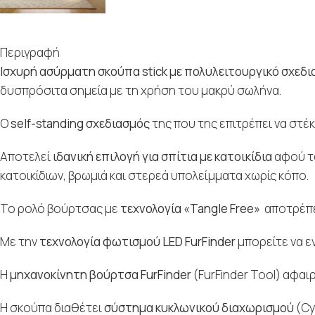
Περιγραφή
Iσχυρή ασύρματη σκούπα stick με πολυλειτουργικό σχεδια
δυσπρόσιτα σημεία με τη χρήση του μακρύ σωλήνα.
O
self-standing σχεδιασμός
της που της επιτρέπει να στέ
Αποτελεί
ιδανική επιλογή για σπίτια με κατοικίδια
αφού το
κατοικίδιων, βρωμιά και στερεά υπολείμματα χωρίς κόπο.
Το ρολό βούρτσας με
τεχνολογία «Tangle Free»
αποτρέπει
Με την
τεχνολογία φωτισμού LED FurFinder
μπορείτε να ε
Η
μηχανοκίνητη βούρτσα FurFinder
(FurFinder Tool) αφαι
Η σκούπα διαθέτει
σύστημα κυκλωνικού διαχωρισμού
(Cy