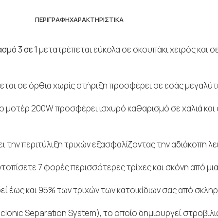
ΠΕΡΙΓΡΑΦΉ
ΧΑΡΑΚΤΗΡΙΣΤΙΚΆ
σμό 3 σε 1
μετατρέπεται εύκολα σε σκουπάκι χειρός και σε
κεται σε όρθια χωρίς στήριξη προσφέρει σε εσάς μεγαλύτε
 μοτέρ 200W προσφέρει ισχυρό καθαρισμό σε χαλιά και 
 την περιτύλιξη τριχών εξασφαλίζοντας την αδιάκοπη λει
ντοπίσετε 7 φορές περισσότερες τρίχες και σκόνη από μι
ρεί έως και 95% των τριχών των κατοικίδιων σας από σκληρ
clonic Separation System), το οποίο δημιουργεί στροβιλισ