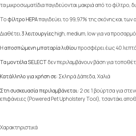
τα μικροσωματίδια παγιδεύονται μακριά από το φίλτρο, 
Το
φίλτρο HEPA
παγιδεύει το 99,97% της σκόνης και των
Διαθέτει
3 λειτουργίες
high, medium, low για να προσαρμό
Η
αποσπώμενη μπαταρία λιθίου
προσφέρει έως 40 λεπτά 
Τα μοντέλα SELECT
δεν περιλαμβάνουν βάση για τοποθέ
Κατάλληλο για χρήση σε:
Σκληρά Δάπεδα, Χαλιά
Στη συσκευασία περιλαμβάνεται:
2 σε 1 βούρτσα για στενά
επιφάνειες (Powered Pet Upholstery Tool), τσαντάκι απο
Χαρακτηριστικά