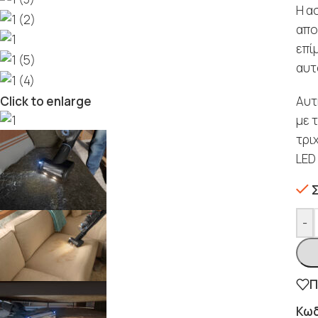
Η α
απο
επί
αυτ
Αυτ
Click to enlarge
με 
τρι
LED
-
Π
Κωδ