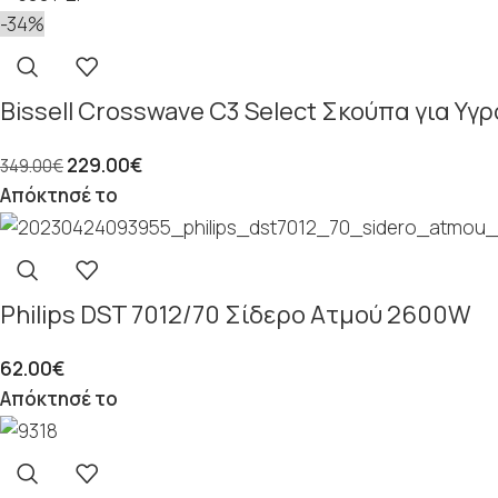
-34%
Bissell Crosswave C3 Select Σκούπα για Υγ
229.00
€
349.00
€
Απόκτησέ το
Philips DST 7012/70 Σίδερο Ατμού 2600W
62.00
€
Απόκτησέ το