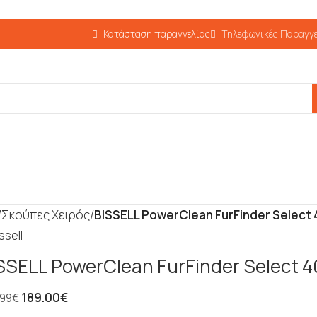
Κατάσταση παραγγελίας
Τηλεφωνικές Παραγγε
/
Σκούπες Χειρός
/
BISSELL PowerClean FurFinder Select
SSELL PowerClean FurFinder Select 
189.00
€
.99
€