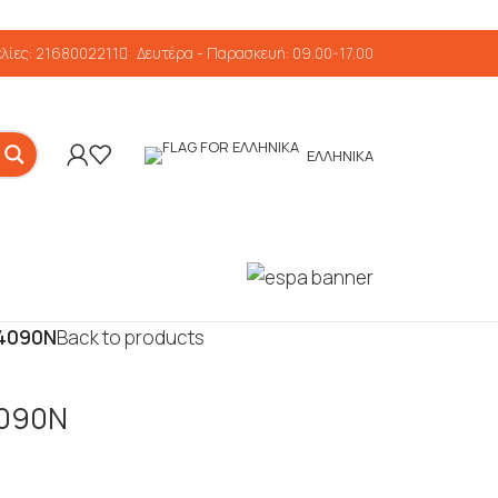
λίες: 2168002211
Δευτέρα - Παρασκευή: 09.00-17.00
ΕΛΛΗΝΙΚΆ
 4090N
Back to products
4090N