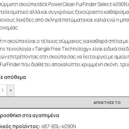
σύρματη σκούπα stick PowerClean FurFinder Select 4090N
τελεσματικό αλλά και συγχρόνως ξεκούραστο καθάρισμα. 
μονους λεκέδες από σκληρά πατώματα και χαλιά ενώ η μπ
ονομίας.
ή η σκούπα είναι ο τέλειος σύμμαχος για καθαρά σπίτια μ
την τεχνολογία «Tangle Free Technology» είναι ειδικά σχε
χών επιτρέποντας στη σκούπα σας να λειτουργεί με αμείωτ
 FurFinder που διαθέτει αποκαλύπτει κρυμμένη σκόνη, τρίχ
Σε απόθεμα
+
ΑΠΌΚΤΗΣΈ ΤΟ
ροσθήκη στα αγαπημένα
ικός προϊόντος:
487-BSL-4090N