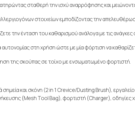
διατηρώντας σταθερή την ισχύ αναρρόφησης και μειώνοντ
 αλλεργιογόνων στοιχείων εμποδίζοντας την απελευθέρωσ
ζετε την ένταση του καθαρισμού ανάλογα με τις ανάγκες 
αυτονομίας στη χρήση ώστε με μία φόρτιση να καθαρίζετε
τηση της σκούπας σε τοίχο με ενσωματωμένο φορτιστή.
 σημεία και σκόνη (2 in 1 Crevice/Dusting Brush), εργαλεί
θήκευσης (Mesh Tool Bag), φορτιστή (Charger), οδηγίες 