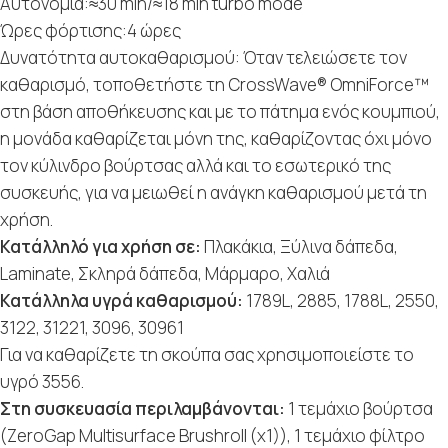
Αυτονομία:≈30 min/≈18 min turbo mode
Ώρες φόρτισης:4 ώρες
Δυνατότητα αυτοκαθαρισμού: Όταν τελειώσετε τον
καθαρισμό, τοποθετήστε τη CrossWave® OmniForce™
στη βάση αποθήκευσης και με το πάτημα ενός κουμπιού,
η μονάδα καθαρίζεται μόνη της, καθαρίζοντας όχι μόνο
τον κύλινδρο βούρτσας αλλά και το εσωτερικό της
συσκευής, για να μειωθεί η ανάγκη καθαρισμού μετά τη
χρήση.
Κατάλληλό για χρήση σε:
Πλακάκια, Ξύλινα δάπεδα,
Laminate, Σκληρά δάπεδα, Μάρμαρο, Χαλιά
Κατάλληλα υγρά καθαρισμού:
1789L, 2885, 1788L, 2550,
3122, 31221, 3096, 30961
Για να καθαρίζετε τη σκούπα σας χρησιμοποιείστε το
υγρό 3556.
Στη συσκευασία περιλαμβάνονται:
1 τεμάχιο βούρτσα
(ZeroGap Multisurface Brushroll (x1)), 1 τεμάχιο φίλτρο