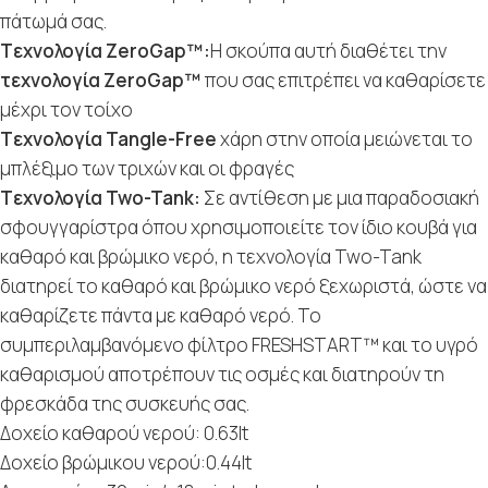
πάτωμά σας.
Tεχνολογία ZeroGap™:
Η σκούπα αυτή διαθέτει την
τεχνολογία ZeroGap™
που σας επιτρέπει να καθαρίσετε
μέχρι τον τοίχο
Tεχνολογία Tangle-Free
χάρη στην οποία μειώνεται το
μπλέξιμο των τριχών και οι φραγές
Tεχνολογία Two-Tank:
Σε αντίθεση με μια παραδοσιακή
σφουγγαρίστρα όπου χρησιμοποιείτε τον ίδιο κουβά για
καθαρό και βρώμικο νερό, η τεχνολογία Two-Tank
διατηρεί το καθαρό και βρώμικο νερό ξεχωριστά, ώστε να
καθαρίζετε πάντα με καθαρό νερό. Το
συμπεριλαμβανόμενο φίλτρο FRESHSTART™ και το υγρό
καθαρισμού αποτρέπουν τις οσμές και διατηρούν τη
φρεσκάδα της συσκευής σας.
Δοχείο καθαρού νερού: 0.63lt
Δοχείο βρώμικου νερού:0.44lt