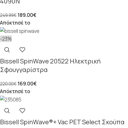
4090N
189.00
€
249.99
€
Απόκτησέ το
-23%
Bissell SpinWave 20522 Ηλεκτρική
Σφουγγαρίστρα
169.00
€
220.00
€
Απόκτησέ το
Bissell SpinWave®+ Vac PET Select Σκούπα