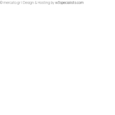
© mercato.gr | Design & Hosting by
w3specialists.com
To Top