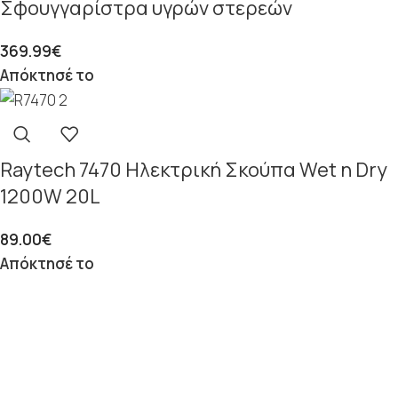
Σφουγγαρίστρα υγρών στερεών
369.99
€
Απόκτησέ το
Raytech 7470 Ηλεκτρική Σκούπα Wet n Dry
1200W 20L
89.00
€
Απόκτησέ το