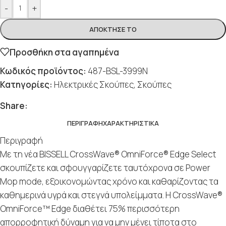
-
+
ΑΠΌΚΤΗΣΈ ΤΟ
Προσθήκη στα αγαπημένα
Κωδικός προϊόντος:
487-BSL-3999N
Κατηγορίες:
Ηλεκτρικές Σκούπες
,
Σκούπες
Social
Social
Social
Social
Social
Share:
ΠΕΡΙΓΡΑΦΉ
ΧΑΡΑΚΤΗΡΙΣΤΙΚΆ
Περιγραφή
Με τη νέα BISSELL CrossWave® OmniForce® Edge Select
σκουπίζετε και σφουγγαρίζετε ταυτόχρονα σε Power
Mop mode, εξοικονομώντας χρόνο και καθαρίζοντας τα
καθημερινά υγρά και στεγνά υπολείμματα. Η CrossWave®
OmniForce™ Edge διαθέτει 75% περισσότερη
απορροφητική δύναμη για να μην μένει τίποτα στο