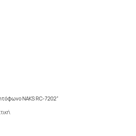
γνητόφωνο NAKS RC-7202”
τική.