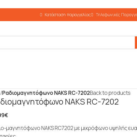
Κατάσταση παραγγελίας
Τηλεφωνικές Παραγγε
α
/
Ραδιομαγνητόφωνο NAKS RC-7202
Back to products
διομαγνητόφωνο NAKS RC-7202
99
€
ιο-μαγνητόφωνο NAKS RC7202 με μικρόφωνο υψηλής ευαισ
ταρίες.