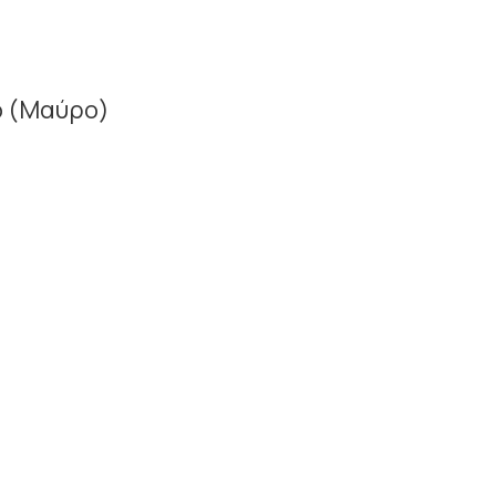
ο (Μαύρο)