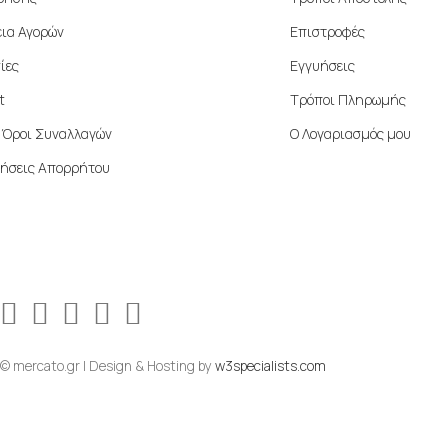
ια Αγορών
Επιστροφές
ίες
Εγγυήσεις
t
Τρόποι Πληρωμής
ί Όροι Συναλλαγών
Ο Λογαριασμός μου
ήσεις Απορρήτου
© mercato.gr | Design & Hosting by
w3specialists.com