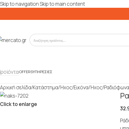
Skip to navigation
Skip to main content
Προϊόντα
OFFERS
ΥΠΗΡΕΣΊΕΣ
Αρχική σελίδα
/
Κατάστημα
/
Ήχος/Εικόνα
/
Ήχος
/
Ραδιόφων
Ρα
Click to enlarge
32.
Ράδ
μπα