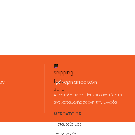
ών
Γρήγορη αποστολή
Αποστολή με courier και δυνατότητα
αντικαταβολής σε όλη την Ελλάδα
MERCATO.GR
Η εταιρεία μας
Επικοινωνία