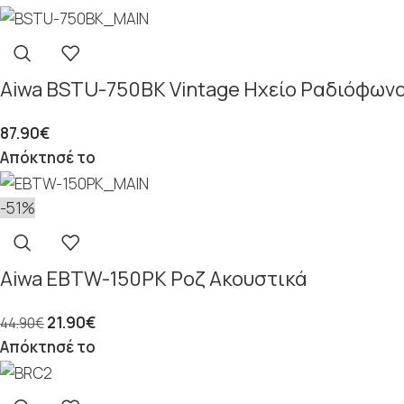
Aiwa BSTU-750BK Vintage Ηχείο Ραδιόφων
87.90
€
Απόκτησέ το
-51%
Aiwa EBTW-150PK Ροζ Ακουστικά
21.90
€
44.90
€
Απόκτησέ το