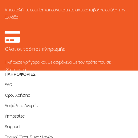
Αποστολή με courier και δυνατότητα αντικαταβολής σε όλη την
Ελλάδα
Όλοι οι τρόποι πληρωμής
Πλήρωσε γρήγορα και με ασφάλεια με τον τρόπο που σε
εξυπηρετεί
ΠΛΗΡΟΦΟΡΙΕΣ
FAQ
Όροι Χρήσης
Ασφάλεια Αγορών
Υπηρεσίες
Support
Γενικοί Όροι Συναλλαγών