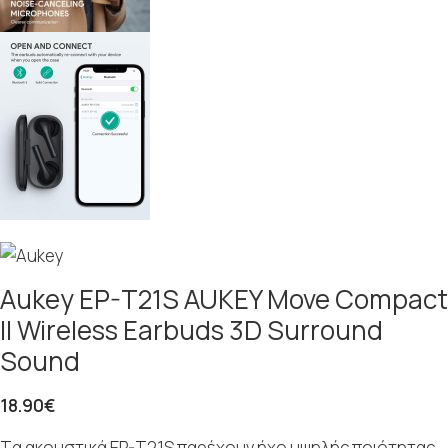
Aukey EP-T21S AUKEY Move Compact
II Wireless Earbuds 3D Surround
Sound
18.90
€
Tα ακουστικά ΕP-T21S παρέχουν ήχο υψηλής ποιότητας