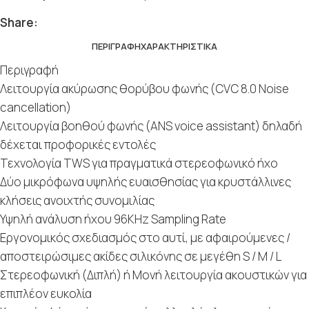
Share:
ΠΕΡΙΓΡΑΦΉ
ΧΑΡΑΚΤΗΡΙΣΤΙΚΆ
Περιγραφή
Λειτουργία ακύρωσης θορύβου φωνής (CVC 8.0 Noise
cancellation)
Λειτουργία βοηθού φωνής (ANS voice assistant) δηλαδή
δέχεται προφορικές εντολές
Τεχνολογία TWS για πραγματικά στερεοφωνικό ήχο
Δύο μικρόφωνα υψηλής ευαισθησίας για κρυστάλλινες
κλήσεις ανοιχτής συνομιλίας
Υψηλή ανάλυση ήχου 96KHz Sampling Rate
Εργονομικός σχεδιασμός στο αυτί, με αφαιρούμενες /
αποστειρώσιμες ακίδες σιλικόνης σε μεγέθη S / M / L
Στερεοφωνική (Διπλή) ή Μονή λειτουργία ακουστικών για
επιπλέον ευκολία