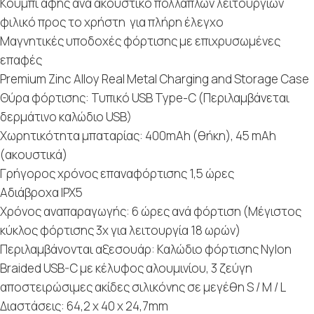
Κουμπί αφής ανά ακουστικό πολλαπλών λειτουργιών
φιλικό προς το χρήστη για πλήρη έλεγχο
Μαγνητικές υποδοχές φόρτισης με επιχρυσωμένες
επαφές
Premium Zinc Alloy Real Metal Charging and Storage Case
Θύρα φόρτισης: Τυπικό USB Type-C (Περιλαμβάνεται
δερμάτινο καλώδιο USB)
Χωρητικότητα μπαταρίας: 400mAh (θήκη), 45 mAh
(ακουστικά)
Γρήγορος χρόνος επαναφόρτισης 1,5 ώρες
Αδιάβροχα IPX5
Χρόνος αναπαραγωγής: 6 ώρες ανά φόρτιση (Μέγιστος
κύκλος φόρτισης 3x για λειτουργία 18 ωρών)
Περιλαμβάνονται αξεσουάρ: Καλώδιο φόρτισης Nylon
Braided USB-C με κέλυφος αλουμινίου, 3 ζεύγη
αποστειρώσιμες ακίδες σιλικόνης σε μεγέθη S / M / L
Διαστάσεις: 64,2 x 40 x 24,7mm