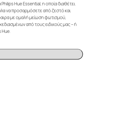
ilips Hue Essential, η οποία διαθέτει
ολα να προσαρμόσετε από ζεστό και
φαιρα με ομαλή μείωση φωτισμού,
εδιασμένων από τους ειδικούς μας – ή
s Hue.