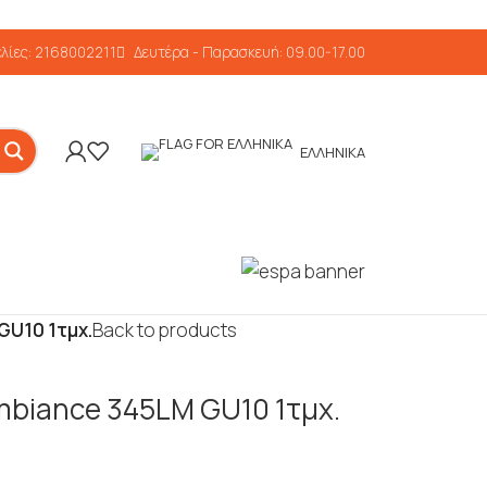
λίες: 2168002211
Δευτέρα - Παρασκευή: 09.00-17.00
ΕΛΛΗΝΙΚΆ
GU10 1τμχ.
Back to products
Ambiance 345LM GU10 1τμχ.