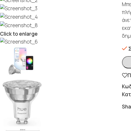
Μπε
πλή
άνε
εκα
Click to enlarge
δημ
Π
Κωδ
Κατ
Sha