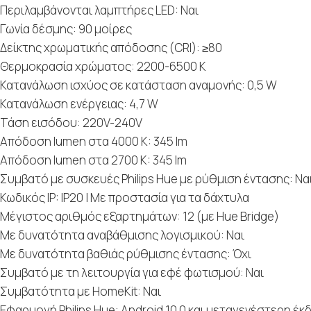
Περιλαμβάνονται λαμπτήρες LED: Ναι
Γωνία δέσμης: 90 μοίρες
Δείκτης χρωματικής απόδοσης (CRI): ≥80
Θερμοκρασία χρώματος: 2200-6500 K
Κατανάλωση ισχύος σε κατάσταση αναμονής: 0,5 W
Κατανάλωση ενέργειας: 4,7 W
Τάση εισόδου: 220V-240V
Απόδοση lumen στα 4000 K: 345 lm
Απόδοση lumen στα 2700 K: 345 lm
Συμβατό με συσκευές Philips Hue με ρύθμιση έντασης: Να
Κωδικός IP: IP20 | Με προστασία για τα δάχτυλα
Μέγιστος αριθμός εξαρτημάτων: 12 (με Hue Bridge)
Με δυνατότητα αναβάθμισης λογισμικού: Ναι
Με δυνατότητα βαθιάς ρύθμισης έντασης: Όχι
Συμβατό με τη λειτουργία για εφέ φωτισμού: Ναι
Συμβατότητα με HomeKit: Ναι
Εφαρμογή Philips Hue: Android 10.0 και μεταγενέστερη έκ