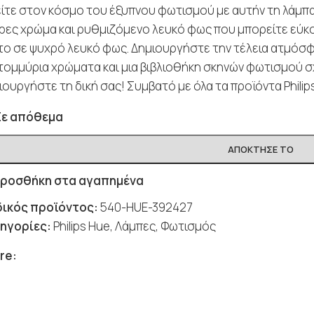
ίτε στον κόσμο του έξυπνου φωτισμού με αυτήν τη λάμπα Ph
ρες χρώμα και ρυθμιζόμενο λευκό φως που μπορείτε εύκ
το σε ψυχρό λευκό φως. Δημιουργήστε την τέλεια ατμόσ
τομμύρια χρώματα και μια βιβλιοθήκη σκηνών φωτισμού σχ
ιουργήστε τη δική σας! Συμβατό με όλα τα προϊόντα Philip
Σε απόθεμα
ΑΠΌΚΤΗΣΈ ΤΟ
ροσθήκη στα αγαπημένα
ικός προϊόντος:
540-HUE-392427
ηγορίες:
Philips Hue
,
Λάμπες
,
Φωτισμός
re: