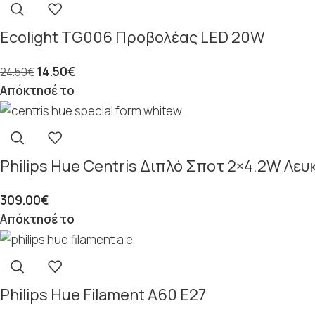
Ecolight TG006 Προβολέας LED 20W
14.50
€
24.50
€
Απόκτησέ το
Philips Hue Centris Διπλό Σποτ 2×4.2W Λευ
309.00
€
Απόκτησέ το
Philips Hue Filament A60 E27