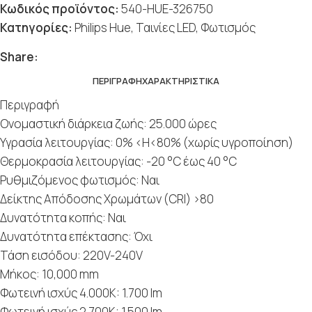
Κωδικός προϊόντος:
540-HUE-326750
Κατηγορίες:
Philips Hue
,
Ταινίες LED
,
Φωτισμός
Share:
ΠΕΡΙΓΡΑΦΉ
ΧΑΡΑΚΤΗΡΙΣΤΙΚΆ
Περιγραφή
Ονομαστική διάρκεια ζωής: 25.000 ώρες
Υγρασία λειτουργίας: 0% <H<80% (χωρίς υγροποίηση)
Θερμοκρασία λειτουργίας: -20 °C έως 40 °C
Ρυθμιζόμενος φωτισμός: Ναι
Δείκτης Απόδοσης Χρωμάτων (CRI) >80
Δυνατότητα κοπής: Ναι
Δυνατότητα επέκτασης: Όχι
Τάση εισόδου: 220V-240V
Μήκος: 10,000 mm
Φωτεινή ισχύς 4.000K: 1.700 lm
Φωτεινή ισχύς 2.700K: 1.500 lm