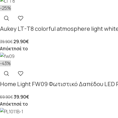
-25%
Aukey LT-T8 colorful atmosphere light whit
29.90
€
39.90
€
Απόκτησέ το
-43%
Home Light FW09 Φωτιστικό Δαπέδου LED 
39.90
€
69.90
€
Απόκτησέ το