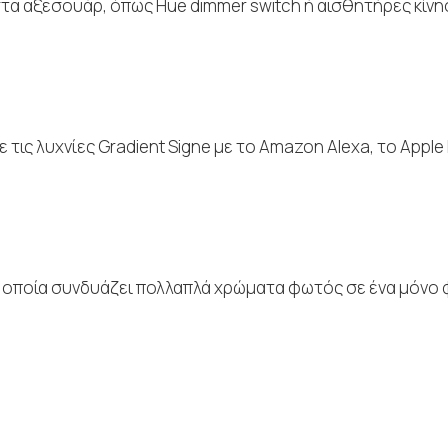
α αξεσουάρ, όπως Hue dimmer switch ή αισθητήρες κίνη
τις λυχνίες Gradient Signe με το Amazon Alexa, το Apple 
η οποία συνδυάζει πολλαπλά χρώματα φωτός σε ένα μόνο φ