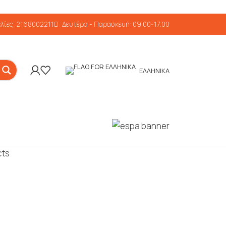
λίες: 2168002211
Δευτέρα - Παρασκευή: 09.00-17.00
ΕΛΛΗΝΙΚΆ
cts