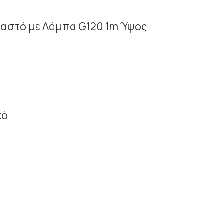
μαστό με Λάμπα G120 1m Ύψος
κό