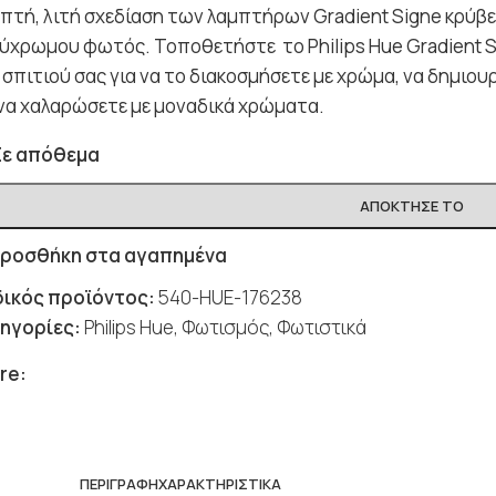
επτή, λιτή σχεδίαση των λαμπτήρων Gradient Signe κρύβε
ύχρωμου φωτός. Τοποθετήστε το Philips Hue Gradient S
 σπιτιού σας για να το διακοσμήσετε με χρώμα, να δημιο
 να χαλαρώσετε με μοναδικά χρώματα.
Σε απόθεμα
ΑΠΌΚΤΗΣΈ ΤΟ
ροσθήκη στα αγαπημένα
ικός προϊόντος:
540-HUE-176238
ηγορίες:
Philips Hue
,
Φωτισμός
,
Φωτιστικά
re:
ΠΕΡΙΓΡΑΦΉ
ΧΑΡΑΚΤΗΡΙΣΤΙΚΆ