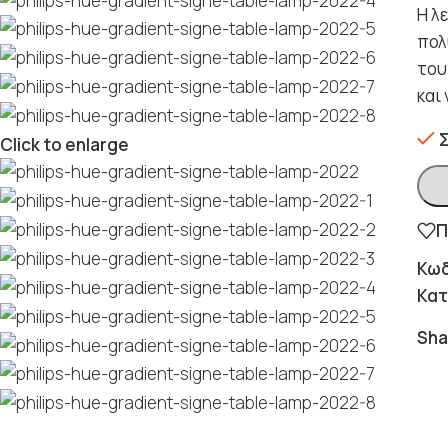
Η λ
πολ
του
και
Click to enlarge
Π
Κωδ
Κατ
Sha