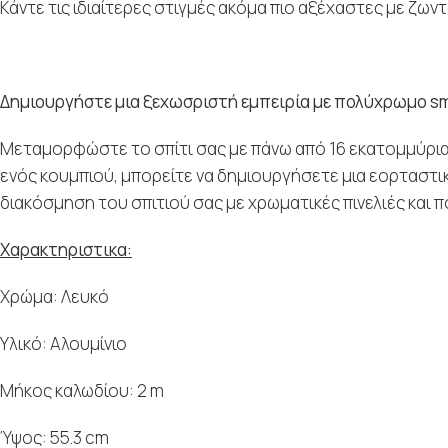
Κάντε τις ιδιαίτερες στιγμές ακόμα πιο αξέχαστες με ζ
Δημιουργήστε μια ξεχωσριστή εμπειρία με πολύχρωμο sma
Μεταμορφώστε το σπίτι σας με πάνω από 16 εκατομμύρι
ενός κουμπιού, μπορείτε να δημιουργήσετε μια εορταστικ
διακόσμηση του σπιτιού σας με χρωματικές πινελιές και π
Χαρακτηριστικα:
Xρώμα: Λευκό
Υλικό: Αλουμίνιο
Μήκος καλωδίου: 2 m
Ύψος: 55.3 cm