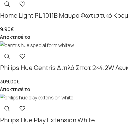
Home Light PL 1011Β Μαύρο Φωτιστικό Κρε
9.90
€
Απόκτησέ το
Philips Hue Centris Διπλό Σποτ 2×4.2W Λευ
309.00
€
Απόκτησέ το
Philips Hue Play Extension White