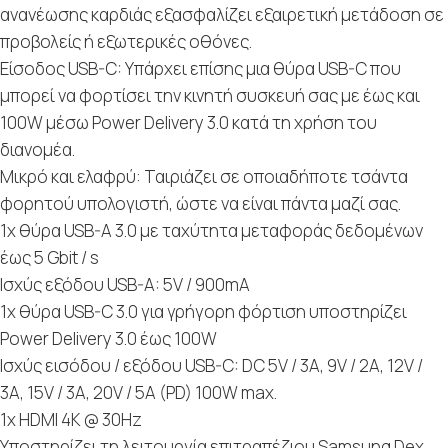
ανανέωσης καρδιάς εξασφαλίζει εξαιρετική μετάδοση σε
προβολείς ή εξωτερικές οθόνες.
Είσοδος USB-C: Υπάρχει επίσης μια θύρα USB-C που
μπορεί να φορτίσει την κινητή συσκευή σας με έως και
100W μέσω Power Delivery 3.0 κατά τη χρήση του
διανομέα.
Μικρό και ελαφρύ: Ταιριάζει σε οποιαδήποτε τσάντα
φορητού υπολογιστή, ώστε να είναι πάντα μαζί σας.
1x θύρα USB-A 3.0 με ταχύτητα μεταφοράς δεδομένων
έως 5 Gbit / s
Ισχύς εξόδου USB-A: 5V / 900mA
1x θύρα USB-C 3.0 για γρήγορη φόρτιση υποστηρίζει
Power Delivery 3.0 έως 100W
Ισχύς εισόδου / εξόδου USB-C: DC 5V / 3A, 9V / 2A, 12V /
3A, 15V / 3A, 20V / 5A (PD) 100W max.
1x HDMI 4K @ 30Hz
Υποστηρίζει τη λειτουργία επιτραπέζιου Samsung Dex