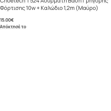
Choetech T524 Ασύρματη Βάση Γρήγορης
Φόρτισης 10w + Kαλώδιο 1,2m (Μαύρο)
15.00
€
Απόκτησέ το