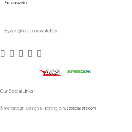
Επικοινωνία
Εγγραφή στο newsletter:
Our Social Links:
Social
Social
© mercato.gr | Design & Hosting by
w3specialists.com
To Top