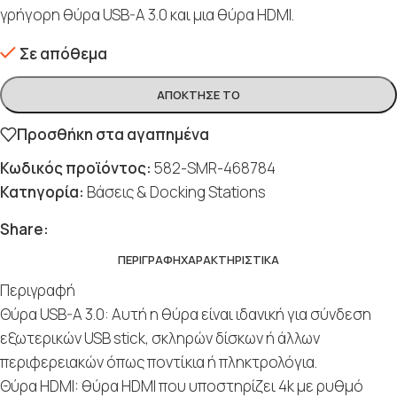
γρήγορη θύρα USB-A 3.0 και μια θύρα HDMI.
Σε απόθεμα
ΑΠΌΚΤΗΣΈ ΤΟ
Προσθήκη στα αγαπημένα
Κωδικός προϊόντος:
582-SMR-468784
Κατηγορία:
Βάσεις & Docking Stations
Social
Social
Social
Social
Social
Share:
ΠΕΡΙΓΡΑΦΉ
ΧΑΡΑΚΤΗΡΙΣΤΙΚΆ
Περιγραφή
Θύρα USB-A 3.0: Αυτή η θύρα είναι ιδανική για σύνδεση
εξωτερικών USB stick, σκληρών δίσκων ή άλλων
περιφερειακών όπως ποντίκια ή πληκτρολόγια.
Θύρα HDMI: θύρα HDMI που υποστηρίζει 4k με ρυθμό