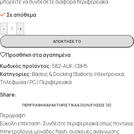
μπορείτε να συνδέσετε διάφορα περιφερειακά.
Σε απόθεμα
-
+
ΑΠΌΚΤΗΣΈ ΤΟ
Προσθήκη στα αγαπημένα
Κωδικός προϊόντος:
582-AUK-CBH5
Κατηγορίες:
Βάσεις & Docking Stations
,
Ηλεκτρονικά
,
Τηλεφωνία / PC / Περιφερειακά
Share:
ΠΕΡΙΓΡΑΦΉ
ΧΑΡΑΚΤΗΡΙΣΤΙΚΆ
ΑΞΙΟΛΟΓΉΣΕΙΣ (0)
Περιγραφή
Εύκολη επέκταση: Συνδέστε περιφερειακά όπως ποντίκια,
πληκτρολόγια, μονάδες flash, συσκευές ανάγνωσης