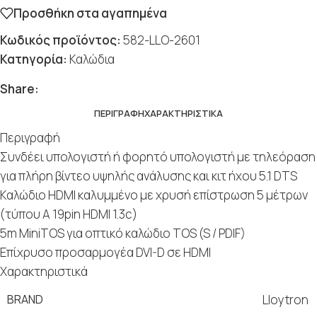
Προσθήκη στα αγαπημένα
Κωδικός προϊόντος:
582-LLO-2601
Κατηγορία:
Καλώδια
Social
Social
Social
Social
Social
Share:
ΠΕΡΙΓΡΑΦΉ
ΧΑΡΑΚΤΗΡΙΣΤΙΚΆ
Περιγραφή
Συνδέει υπολογιστή ή φορητό υπολογιστή με τηλεόραση
για πλήρη βίντεο υψηλής ανάλυσης και κιτ ήχου 5.1 DTS
Καλώδιο HDMI καλυμμένο με χρυσή επίστρωση 5 μέτρων
(τύπου A 19pin HDMI 1.3c)
5m MiniTOS για οπτικό καλώδιο TOS (S / PDIF)
Επίχρυσο προσαρμογέα DVI-D σε HDMI
Χαρακτηριστικά
BRAND
Lloytron