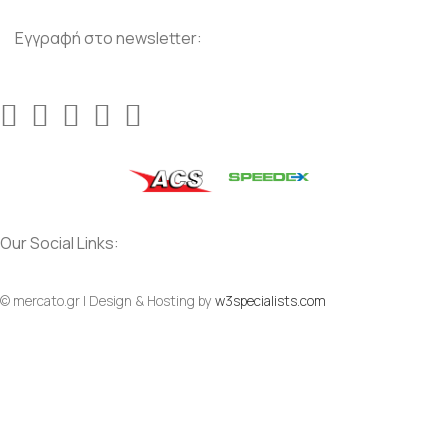
Εγγραφή στο newsletter:
Our Social Links:
Social
Social
© mercato.gr | Design & Hosting by
w3specialists.com
To Top