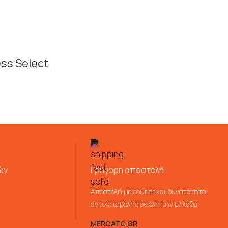
ss Select
ών
Γρήγορη αποστολή
Αποστολή με courier και δυνατότητα
αντικαταβολής σε όλη την Ελλάδα
MERCATO.GR