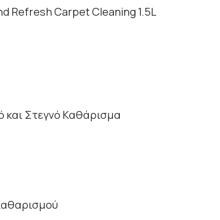
d Refresh Carpet Cleaning 1.5L
ρό και Στεγνό Καθάρισμα
ό Καθαρισμού