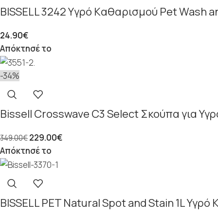
BISSELL 3242 Yγρό Kαθαρισμού Pet Wash an
24.90
€
Απόκτησέ το
-34%
Bissell Crosswave C3 Select Σκούπα για Υγ
229.00
€
349.00
€
Απόκτησέ το
BISSELL PET Natural Spot and Stain 1L Υγρ