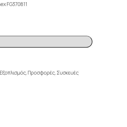
nex FG370811
 Εξοπλισμός
,
Προσφορές
,
Συσκευές