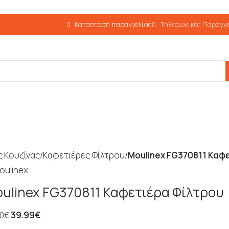
Κατάσταση παραγγελίας
Τηλεφωνικές Παραγγε
 Κουζίνας
/
Καφετιέρες Φίλτρου
/
Moulinex FG370811 Καφ
ulinex FG370811 Καφετιέρα Φίλτρου
39.99
€
00
€