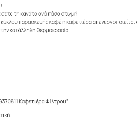
υ
σετε τη κανάτα ανά πάσα στιγμή
ου κύκλου παρασκευής καφέ η καφετιέρα απενεργοποιείται 
 στην κατάλληλη θερμοκρασία.
FG370811 Καφετιέρα Φίλτρου”
τική.