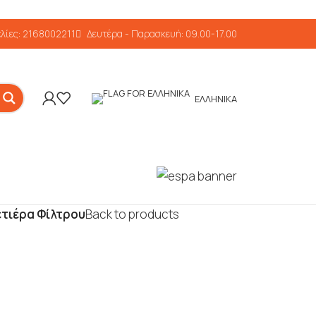
λίες: 2168002211
Δευτέρα - Παρασκευή: 09.00-17.00
ΕΛΛΗΝΙΚΆ
ετιέρα Φίλτρου
Back to products