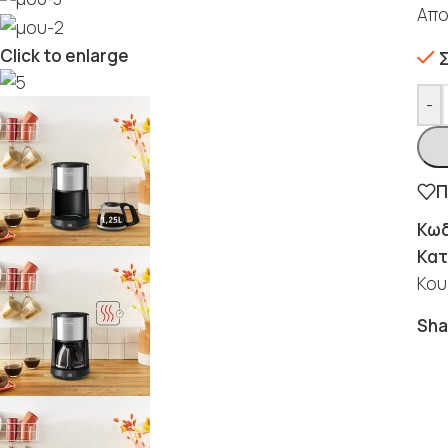
Απο
Click to enlarge
-
Π
Κωδ
Κατ
Κου
Sha