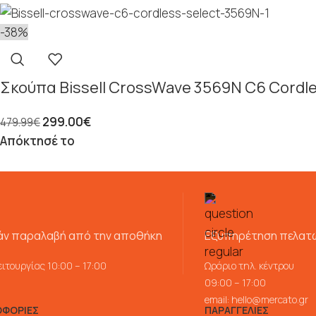
-38%
Σκούπα Bissell CrossWave 3569N C6 Cordle
299.00
€
479.99
€
Απόκτησέ το
ν παραλαβή από την αποθήκη
Εξυπηρέτηση πελατ
ιτουργίας 10:00 – 17:00
Ωράριο τηλ. κέντρου
09:00 – 17:00
email:
hello@mercato.gr
ΦΟΡΙΕΣ
ΠΑΡΑΓΓΕΛΙΕΣ