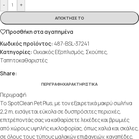
-
+
ΑΠΌΚΤΗΣΈ ΤΟ
Προσθήκη στα αγαπημένα
Κωδικός προϊόντος:
487-BSL-37241
Κατηγορίες:
Οικιακός Εξοπλισμός
,
Σκούπες
,
Ταπητοκαθαριστές
Social
Social
Social
Social
Social
Share:
ΠΕΡΙΓΡΑΦΉ
ΧΑΡΑΚΤΗΡΙΣΤΙΚΆ
Περιγραφή
Το SpotClean Pet Plus, με τον εξαιρετικά μακρύ σωλήνα
2,2 m, εισάγεται εύκολα σε δυσπρόσιτες περιοχές,
επιτρέποντάς σας να καθαρίσετε λεκέδες και βρωμιές
από χώρους υψηλής κυκλοφορίας, όπως χαλιά και σκάλες,
σε όλους τους τύπους μαλακών επιφανειών, καναπέδες,