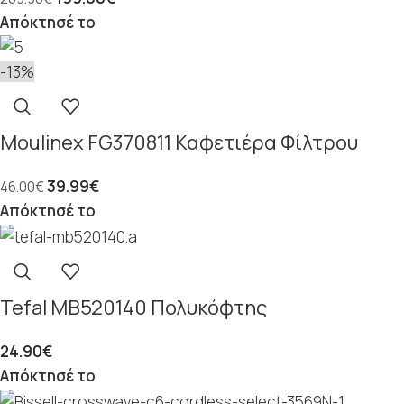
Απόκτησέ το
-13%
Moulinex FG370811 Καφετιέρα Φίλτρου
39.99
€
46.00
€
Απόκτησέ το
Tefal MB520140 Πολυκόφτης
24.90
€
Απόκτησέ το