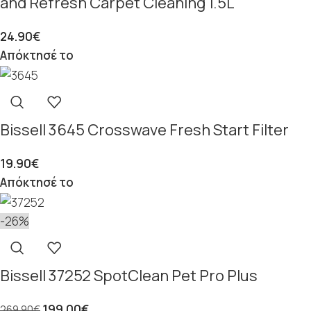
and Refresh Carpet Cleaning 1.5L
24.90
€
Απόκτησέ το
Bissell 3645 Crosswave Fresh Start Filter
19.90
€
Απόκτησέ το
-26%
Bissell 37252 SpotClean Pet Pro Plus
199.00
€
269.90
€