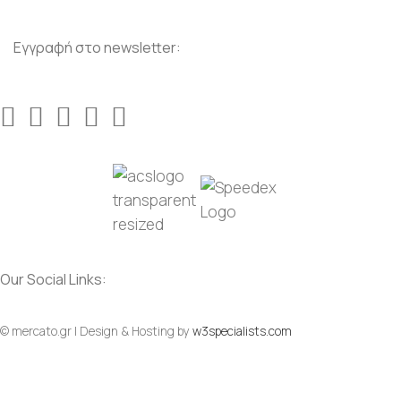
Εγγραφή στο newsletter:
Our Social Links:
Social
Social
© mercato.gr | Design & Hosting by
w3specialists.com
To Top