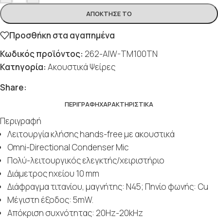
ΑΠΌΚΤΗΣΈ ΤΟ
Προσθήκη στα αγαπημένα
Κωδικός προϊόντος:
262-AIW-TM100TN
Κατηγορία:
Ακουστικά Ψείρες
Share:
ΠΕΡΙΓΡΑΦΉ
ΧΑΡΑΚΤΗΡΙΣΤΙΚΆ
Περιγραφή
Λειτουργία κλήσης hands-free με ακουστικά
Omni-Directional Condenser Mic
Πολύ-λειτουργικός ελεγκτής/χειριστήριο
Διάμετρος ηχείου 10 mm
Διάφραγμα τιτανίου, μαγνήτης: N45; Πηνίο φωνής: Cu
Μέγιστη έξοδος: 5mW.
Απόκριση συχνότητας: 20Hz-20kHz