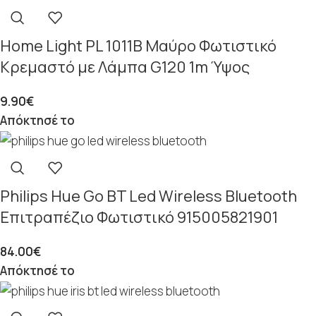
Home Light PL 1011Β Μαύρο Φωτιστικό
Κρεμαστό με Λάμπα G120 1m Ύψος
9.90
€
Απόκτησέ το
Philips Hue Go BT Led Wireless Bluetooth
Επιτραπέζιο Φωτιστικό 915005821901
84.00
€
Απόκτησέ το