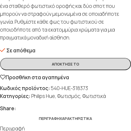
ένα σταθερό φωτιστικό οροφής και δύο σποτ που
μπορούν να στραφούν μεμονωμένα σε οποιαδήποτε
γωνία. Ρυθμίστε κάθε φως του φωτιστικού σε
οποιοδήποτε από τα εκατομμύρια χρώματα για μια
πραγματικά μοναδική αίσθηση.
Σε απόθεμα
ΑΠΌΚΤΗΣΈ ΤΟ
Προσθήκη στα αγαπημένα
Κωδικός προϊόντος:
540-HUE-318373
Κατηγορίες:
Philips Hue
,
Φωτισμός
,
Φωτιστικά
Share:
ΠΕΡΙΓΡΑΦΉ
ΧΑΡΑΚΤΗΡΙΣΤΙΚΆ
Περιγραφή