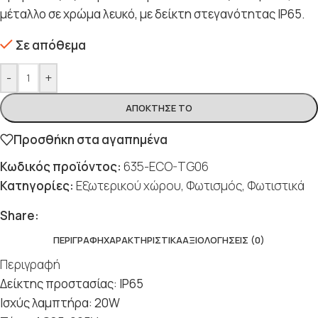
μέταλλο σε χρώμα λευκό, με δείκτη στεγανότητας IP65.
Σε απόθεμα
-
+
ΑΠΌΚΤΗΣΈ ΤΟ
Προσθήκη στα αγαπημένα
Κωδικός προϊόντος:
635-ECO-TG06
Κατηγορίες:
Εξωτερικού χώρου
,
Φωτισμός
,
Φωτιστικά
Share:
ΠΕΡΙΓΡΑΦΉ
ΧΑΡΑΚΤΗΡΙΣΤΙΚΆ
ΑΞΙΟΛΟΓΉΣΕΙΣ (0)
Περιγραφή
Δείκτης προστασίας: IP65​
Iσχύς λαμπτήρα: 20W​