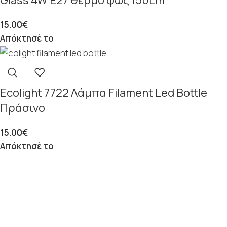
Glass 4W E27 θερμό φως 150Lm
15.00
€
Απόκτησέ το
Εcolight 7722 Λάμπα Filament Led Bottle
Πράσινο
15.00
€
Απόκτησέ το