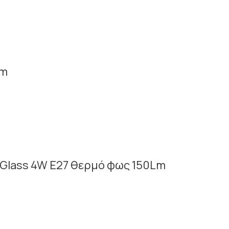
am
e Glass 4W E27 θερμό φως 150Lm