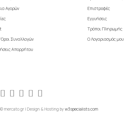
ια Αγορών
Επιστροφές
ίες
Εγγυήσεις
t
Τρόποι Πληρωμής
ί Όροι Συναλλαγών
Ο Λογαριασμός μου
ήσεις Απορρήτου
© mercato.gr | Design & Hosting by
w3specialists.com