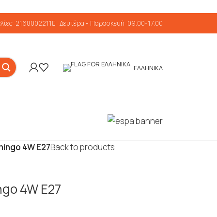
λίες: 2168002211
Δευτέρα - Παρασκευή: 09.00-17.00
ΕΛΛΗΝΙΚΆ
amingo 4W E27
Back to products
ingo 4W E27