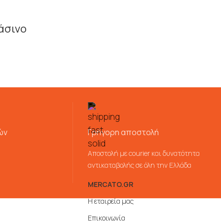
ράσινο
ών
Γρήγορη αποστολή
Αποστολή με courier και δυνατότητα
αντικαταβολής σε όλη την Ελλάδα
MERCATO.GR
Η εταιρεία μας
Επικοινωνία