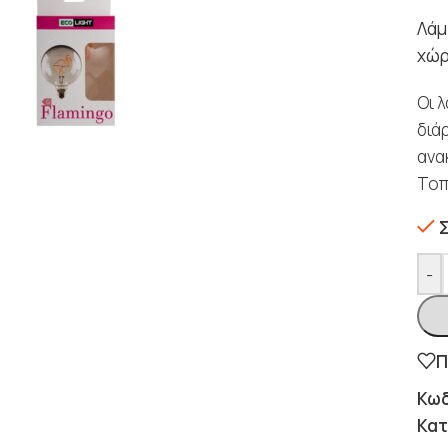
Λάμ
χώρ
Οι 
διά
ανα
Τοπ
-
Π
Κωδ
Κατ