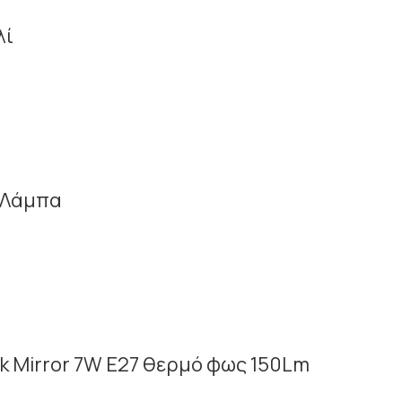
λί
ή Λάμπα
ck Mirror 7W E27 θερμό φως 150Lm