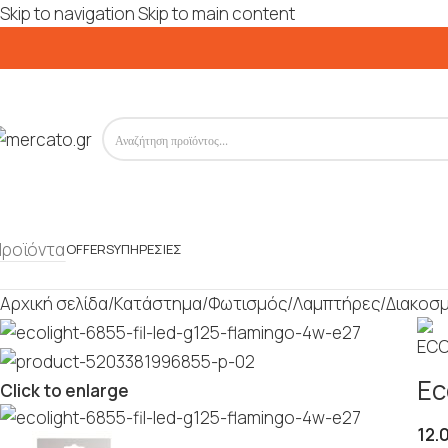
Skip to navigation
Skip to main content
Προϊόντα
OFFERS
ΥΠΗΡΕΣΊΕΣ
Αρχική σελίδα
/
Κατάστημα
/
Φωτισμός
/
Λαμπτήρες
/
Διακοσμ
Ec
Click to enlarge
12.