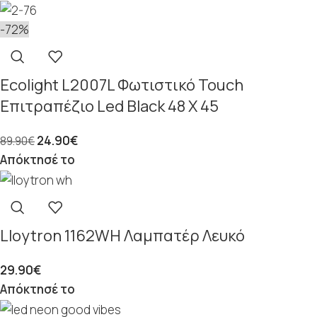
-72%
Ecolight L2007L Φωτιστικό Touch
Επιτραπέζιο Led Black 48 Χ 45
24.90
€
89.90
€
Απόκτησέ το
Lloytron 1162WH Λαμπατέρ Λευκό
29.90
€
Απόκτησέ το