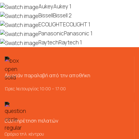
Aukey
Aukey
1
Bissell
Bissell
2
ECOLIGHT
ECOLIGHT
1
Panasonic
Panasonic
1
Raytech
Raytech
1
Δωρεάν παραλαβή από την αποθήκη
Ώρες λειτουργίας 10:00 – 17:00
Εξυπηρέτηση πελατών
Ωράριο τηλ. κέντρου