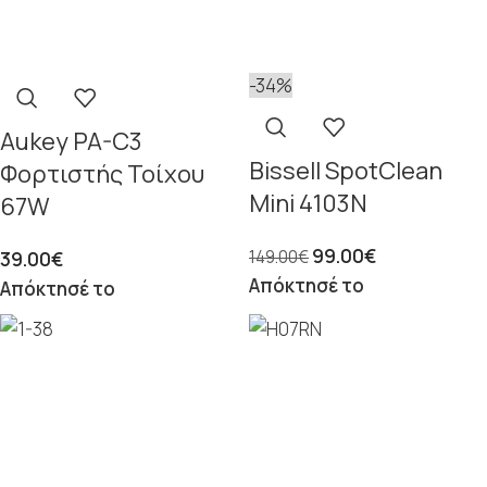
-34%
Aukey PA-C3
Bissell SpotClean
Φορτιστής Τοίχου
Mini 4103N
67W
99.00
€
149.00
€
39.00
€
Απόκτησέ το
Απόκτησέ το