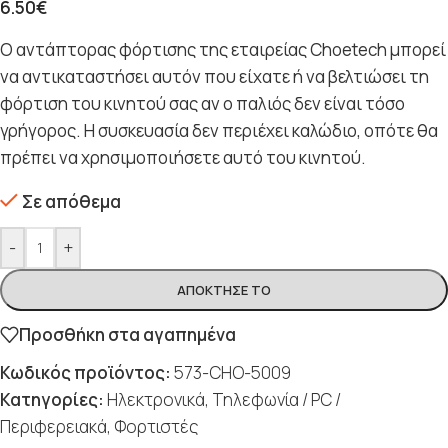
6.50
€
Ο αντάπτορας φόρτισης της εταιρείας Choetech μπορεί
να αντικαταστήσει αυτόν που είχατε ή να βελτιώσει τη
φόρτιση του κινητού σας αν ο παλιός δεν είναι τόσο
γρήγορος. Η συσκευασία δεν περιέχει καλώδιο, οπότε θα
πρέπει να χρησιμοποιήσετε αυτό του κινητού.
Σε απόθεμα
-
+
ΑΠΌΚΤΗΣΈ ΤΟ
Προσθήκη στα αγαπημένα
Κωδικός προϊόντος:
573-CHO-5009
Κατηγορίες:
Ηλεκτρονικά
,
Τηλεφωνία / PC /
Περιφερειακά
,
Φορτιστές