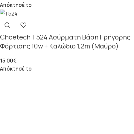
Απόκτησέ το
Choetech T524 Ασύρματη Βάση Γρήγορης
Φόρτισης 10w + Kαλώδιο 1,2m (Μαύρο)
15.00
€
Απόκτησέ το