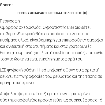
Share:
ΠΕΡΙΓΡΑΦΉ
ΧΑΡΑΚΤΗΡΙΣΤΙΚΆ
ΑΞΙΟΛΟΓΉΣΕΙΣ (0)
Περιγραφή
Όμορφος σχεδιασμός: O φορτιστής USB διαθέτει
στιβαρή εξωτερική θήκη, η οποία αποτελείτε από
πυρίμαχο υλικό, είναι λαμπερή για επιπρόσθετη ομορφιά
και ανθεκτική στα χτυπήματα και στις γρατζουνιές.
Επίσης η συμπαγής και λεπτή σχεδίαση ταιριάζει σε κάθε
τσάντα ώστε να είναι εύκολη η μεταφορά του.
LED ψηφιακή οθόνη: Η led ψηφιακή οθόνη ου φορτιστή
δείχνει τις πληροφορίες του ρεύματος και της τάσης σε
πραγματικό χρόνο.
Ασφαλής φόρτιση: To εξαιρετικό ενσωματωμένο
σύστημα ασφαλείας προστατεύει τις συσκευές σας από