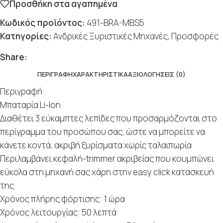
Προσθήκη στα αγαπημένα
Κωδικός προϊόντος:
491-BRA-MBS5
Κατηγορίες:
Ανδρικές Ξυριστικές Μηχανές
,
Προσφορές
Share:
ΠΕΡΙΓΡΑΦΉ
ΧΑΡΑΚΤΗΡΙΣΤΙΚΆ
ΑΞΙΟΛΟΓΉΣΕΙΣ (0)
Περιγραφή
Μπαταρία Li-Ion
Διαθέτει 3 εύκαμπτες λεπίδες που προσαρμόζονται στο
περίγραμμα του προσώπου σας, ώστε να μπορείτε να
κάνετε κοντά, ακριβή ξυρίσματα χωρίς ταλαιπωρία
Περιλαμβάνει κεφαλή-trimmer ακριβείας που κουμπώνει
εύκολα στη μηχανή σας χάρη στην easy click κατασκευή
της
Χρόνος πλήρης φόρτισης: 1 ώρα
Χρόνος λειτουργίας: 50 λεπτά