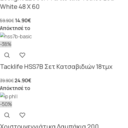
White 48 Χ 60
14.90
€
59.90
€
Απόκτησέ το
-38%
Tacklife HSS7B Σετ Κατσαβιδιών 18τμχ
24.90
€
39.90
€
Απόκτησέ το
-50%
Χριστουγεννιάτικα Λαμπάκια 200