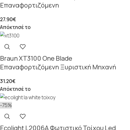
Επαναφορτιζόμενη
27.90
€
Απόκτησέ το
Braun XT3100 One Blade
Επαναφορτιζόμενη Ξυριστική Μηχανή
31.20
€
Απόκτησέ το
-75%
Ecolight L2006A Φωτιστικό Τοίχου Led