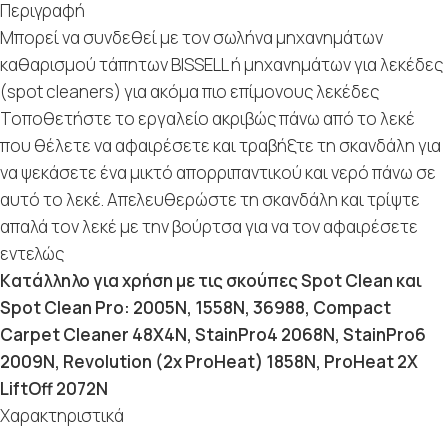
Περιγραφή
Μπορεί να συνδεθεί με τον σωλήνα μηχανημάτων
καθαρισμού τάπητων BISSELL ή μηχανημάτων για λεκέδες
(spot cleaners) για ακόμα πιο επίμονους λεκέδες
Τοποθετήστε το εργαλείο ακριβώς πάνω από το λεκέ
που θέλετε να αφαιρέσετε και τραβήξτε τη σκανδάλη για
να ψεκάσετε ένα μικτό απορριπαντικού και νερό πάνω σε
αυτό το λεκέ. Απελευθερώστε τη σκανδάλη και τρίψτε
απαλά τον λεκέ με την βούρτσα για να τον αφαιρέσετε
εντελώς
Kατάλληλο για χρήση με τις σκούπες Spot Clean και
Spot Clean Pro: 2005N, 1558N, 36988,
Compact
Carpet Cleaner 48X4N, StainPro4 2068N, StainPro6
2009N, Revolution (2x ProHeat) 1858N, ProHeat 2X
LiftOff 2072N
Χαρακτηριστικά