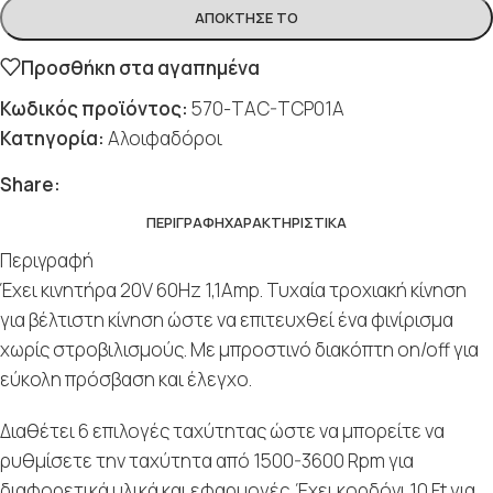
ΑΠΌΚΤΗΣΈ ΤΟ
Προσθήκη στα αγαπημένα
Κωδικός προϊόντος:
570-TAC-TCP01A
Κατηγορία:
Αλοιφαδόροι
Share:
ΠΕΡΙΓΡΑΦΉ
ΧΑΡΑΚΤΗΡΙΣΤΙΚΆ
Περιγραφή
Έχει κινητήρα 20V 60Hz 1,1Amp. Τυχαία τροχιακή κίνηση
για βέλτιστη κίνηση ώστε να επιτευχθεί ένα φινίρισμα
χωρίς στροβιλισμούς. Με μπροστινό διακόπτη on/off για
εύκολη πρόσβαση και έλεγχο.
Διαθέτει 6 επιλογές ταχύτητας ώστε να μπορείτε να
ρυθμίσετε την ταχύτητα από 1500-3600 Rpm για
διαφορετικά υλικά και εφαρμογές. Έχει κορδόνι 10 Ft για