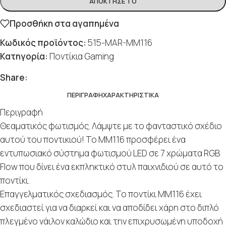
ΑΠΌΚΤΗΣΈ ΤΟ
Προσθήκη στα αγαπημένα
Κωδικός προϊόντος:
515-MAR-MM116
Κατηγορία:
Ποντίκια Gaming
Social
Social
Social
Social
Social
Share:
ΠΕΡΙΓΡΑΦΉ
ΧΑΡΑΚΤΗΡΙΣΤΙΚΆ
Περιγραφή
Θεαματικός φωτισμός. Λάμψτε με το φανταστικό σχέδιο
αυτού του ποντικιού! Το MM116 προσφέρει ένα
εντυπωσιακό σύστημα φωτισμού LED σε 7 χρώματα RGB
Flow που δίνει ένα εκπληκτικό στυλ παιχνιδιού σε αυτό το
ποντίκι.
Επαγγελματικός σχεδιασμός. Το ποντίκι MM116 έχει
σχεδιαστεί για να διαρκεί και να αποδίδει χάρη στο διπλό
πλεγμένο νάιλον καλώδιο και την επιχρυσωμένη υποδοχή