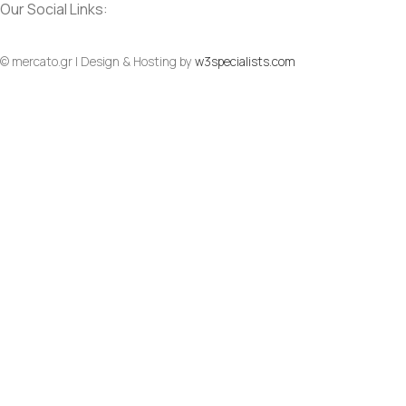
Our Social Links:
Social
Social
© mercato.gr | Design & Hosting by
w3specialists.com
To Top