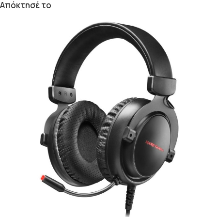
Απόκτησέ το