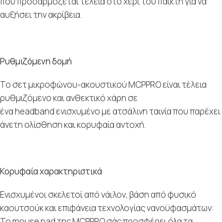
που προσαρμόζεται τέλεια στο χέρι του παίκτη για να
αυξήσει την ακρίβεια.
Ρυθμιζόμενη δομή
Το σετ μικροφώνου-ακουστικού MCPPRO είναι τέλεια
ρυθμιζόμενο και ανθεκτικό χάρη σε
ένα headband ενισχυμένο με ατσάλινη ταινία που παρέχει
άνετη ολίσθηση και κορυφαία αντοχή.
Κορυφαία χαρακτηριστικά
Ενισχυμένοι σκελετοί από νάιλον, βάση από φυσικό
καουτσούκ και επιφάνεια τεχνολογίας νανοϋφασμάτων:
Το mouse pad της MCPPRO σάς προσφέρει όλα τα