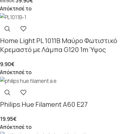
39.90
€
69.90
€
Απόκτησέ το
Home Light PL 1011Β Μαύρο Φωτιστικό
Κρεμαστό με Λάμπα G120 1m Ύψος
9.90
€
Απόκτησέ το
Philips Hue Filament A60 E27
19.95
€
Απόκτησέ το