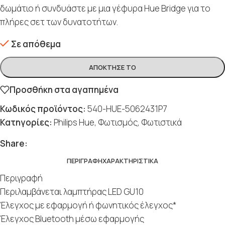
δωμάτιο ή συνδυάστε με μια γέφυρα Hue Bridge για το
πλήρες σετ των δυνατοτήτων.
Σε απόθεμα
ΑΠΌΚΤΗΣΈ ΤΟ
Προσθήκη στα αγαπημένα
Κωδικός προϊόντος:
540-HUE-5062431P7
Κατηγορίες:
Philips Hue
,
Φωτισμός
,
Φωτιστικά
Share:
ΠΕΡΙΓΡΑΦΉ
ΧΑΡΑΚΤΗΡΙΣΤΙΚΆ
Περιγραφή
Περιλαμβάνεται λαμπτήρας LED GU10
Έλεγχος με εφαρμογή ή φωνητικός έλεγχος*
Έλεγχος Bluetooth μέσω εφαρμογής