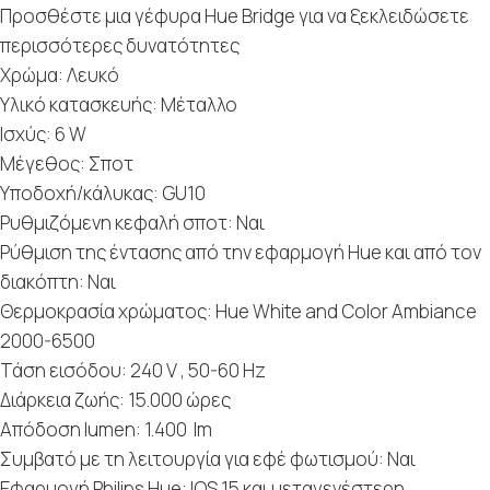
Προσθέστε μια γέφυρα Hue Bridge για να ξεκλειδώσετε
περισσότερες δυνατότητες
Χρώμα: Λευκό
Υλικό κατασκευής: Μέταλλο
Ισχύς: 6 W
Μέγεθος: Σποτ
Υποδοχή/κάλυκας: GU10
Ρυθμιζόμενη κεφαλή σποτ: Ναι
Ρύθμιση της έντασης από την εφαρμογή Hue και από τον
διακόπτη: Ναι
Θερμοκρασία χρώματος: Hue White and Color Ambiance
2000-6500
Τάση εισόδου: 240 V , 50-60 Hz
Διάρκεια ζωής: 15.000 ώρες
Απόδοση lumen: 1.400 lm
Συμβατό με τη λειτουργία για εφέ φωτισμού: Ναι
Εφαρμογή Philips Hue: IOS 15 και μεταγενέστερη