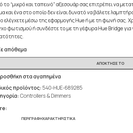
ό το “μικρό και ταπεινό” αξεσουάρ σας επιτρέπει να με
μα και ένα στο οποίο δεν είναι δυνατό να βάλετε λαμπτήρ
το ελέγχετε μέσω της εφαρμογής Hue ή με τη φωνή σας. Χ
γχο φωτισμού ή συνδέστε το με τη γέφυρα Hue Bridge για
ατότητες.
Σε απόθεμα
ΑΠΌΚΤΗΣΈ ΤΟ
ροσθήκη στα αγαπημένα
ικός προϊόντος:
540-HUE-689285
ηγορία:
Controllers & Dimmers
re:
ΠΕΡΙΓΡΑΦΉ
ΧΑΡΑΚΤΗΡΙΣΤΙΚΆ