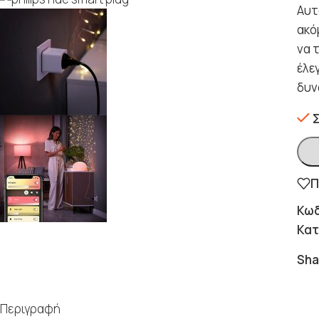
Αυτ
ακό
να 
έλε
δυν
Π
Κωδ
Κατ
Sha
Περιγραφή