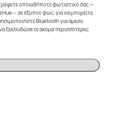
τατρέψετε οποιοδήποτε φωτιστικό σας —
α Hue — σε έξυπνο φως, για να μπορείτε
ρησιμοποιήστε Bluetooth για άμεσο
 να ξεκλειδώσετε ακόμα περισσότερες