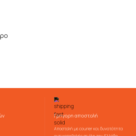
ύρο
ών
Γρήγορη αποστολή
Αποστολή με courier και δυνατότητα
αντικαταβολής σε όλη την Ελλάδα