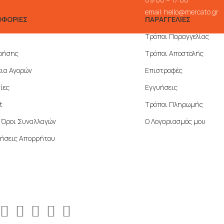
email:
hello@mercato.gr
ΦΟΡΙΕΣ
ΠΑΡΑΓΓΕΛΙΕΣ
Τρόποι Παραγγελίας
ρήσης
Τρόποι Αποστολής
ια Αγορών
Επιστροφές
ίες
Εγγυήσεις
t
Τρόποι Πληρωμής
ί Όροι Συναλλαγών
Ο Λογαριασμός μου
ήσεις Απορρήτου