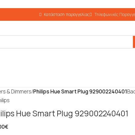
Κατάσταση παραγγελίας
Τηλεφωνικές Παραγγε
ers & Dimmers
/
Philips Hue Smart Plug 929002240401
Bac
ilips Hue Smart Plug 929002240401
00
€