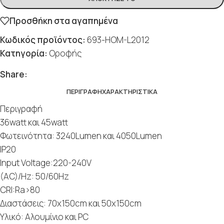
Προσθήκη στα αγαπημένα
Κωδικός προϊόντος:
693-HOM-L2012
Κατηγορία:
Οροφής
Social
Social
Social
Social
Social
Share:
ΠΕΡΙΓΡΑΦΉ
ΧΑΡΑΚΤΗΡΙΣΤΙΚΆ
Περιγραφή
36watt και 45watt
Φωτεινότητα: 3240Lumen και 4050Lumen
IP20
Input Voltage:220-240V
(AC)/Hz: 50/60Hz
CRI:Ra>80
Διαστάσεις: 70x150cm και 50x150cm
Υλικό: Αλουμίνιο και PC