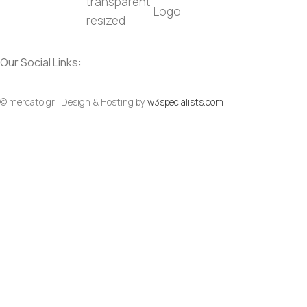
Our Social Links:
Social
Social
© mercato.gr | Design & Hosting by
w3specialists.com
To Top