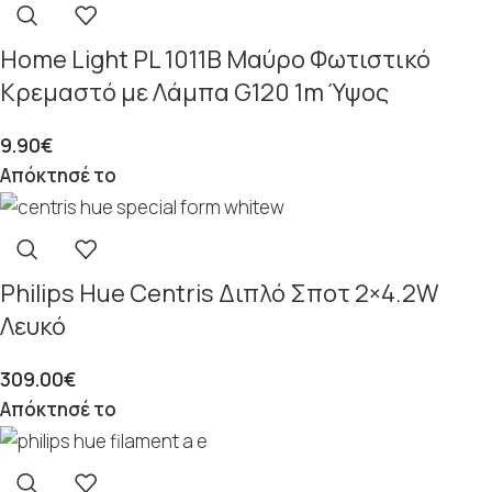
Home Light PL 1011Β Μαύρο Φωτιστικό
Κρεμαστό με Λάμπα G120 1m Ύψος
9.90
€
Απόκτησέ το
Philips Hue Centris Διπλό Σποτ 2×4.2W
Λευκό
309.00
€
Απόκτησέ το