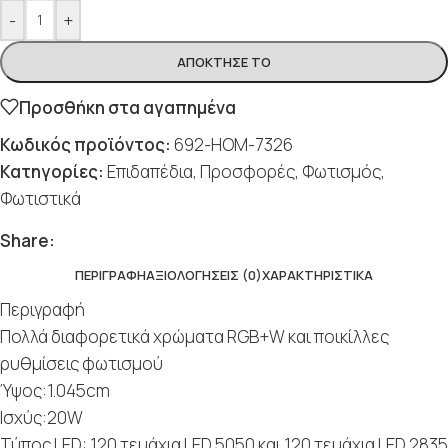
-
+
ΑΠΌΚΤΗΣΈ ΤΟ
Προσθήκη στα αγαπημένα
Κωδικός προϊόντος:
692-HOM-7326
Κατηγορίες:
Επιδαπέδια
,
Προσφορές
,
Φωτισμός
,
Φωτιστικά
Share:
ΠΕΡΙΓΡΑΦΉ
ΑΞΙΟΛΟΓΉΣΕΙΣ (0)
ΧΑΡΑΚΤΗΡΙΣΤΙΚΆ
Περιγραφή
Πολλά διαφορετικά χρώματα RGB+W και ποικίλλες
ρυθμίσεις φωτισμού
Ύψος:1.045cm
Ισχύς:20W
Τύπος LED: 120 τεμάχια LED 5050 και 120 τεμάχια LED 2835